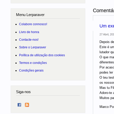
Comentár
Menu Lerparaver
Colabore connosco!
Um exe
Livro de honra
27 Abril, 20
Contacte-nos!
Depois de
Este é um
Sobre o Lerparaver
lutador q
Política de utilização dos cookies
O que mai
diferente
Termos e condições
Por acaso
Condições gerais
podes ler 
O teu tes
os nossos
Mas tu Fil
Siga-nos
Adoro-te 
Muitos pa
Marco Po