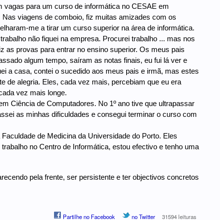
ram vagas para um curso de informática no CESAE em
. Nas viagens de comboio, fiz muitas amizades com os
lharam-me a tirar um curso superior na área de informática.
rabalho não fiquei na empresa. Procurei trabalho ... mas nos
fiz as provas para entrar no ensino superior. Os meus pais
ssado algum tempo, saíram as notas finais, eu fui lá ver e
ei a casa, contei o sucedido aos meus pais e irmã, mas estes
nte de alegria. Eles, cada vez mais, percebiam que eu era
 cada vez mais longe.
a em Ciência de Computadores. No 1º ano tive que ultrapassar
passei as minhas dificuldades e consegui terminar o curso com
da Faculdade de Medicina da Universidade do Porto. Eles
, trabalho no Centro de Informática, estou efectivo e tenho uma
recendo pela frente, ser persistente e ter objectivos concretos
Partilhe no Facebook
no Twitter
31594 leituras