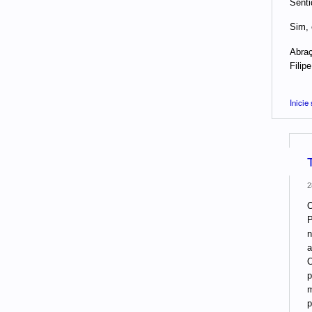
Senti
Sim, 
Abraç
Filipe
Inicie
2
O
P
n
a
O
p
m
p