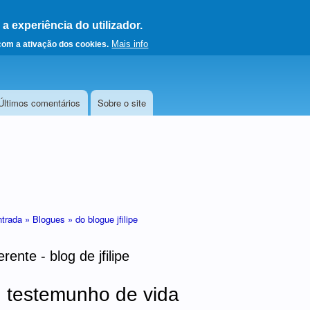
 experiência do utilizador.
a a página principal
Mais info
 com a ativação dos cookies.
Últimos comentários
Sobre o site
ntrada »
Blogues »
do blogue jfilipe
rente - blog de jfilipe
 testemunho de vida