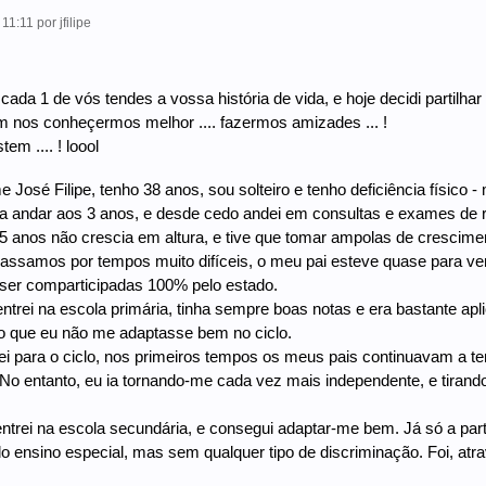
 11:11
por
jfilipe
ada 1 de vós tendes a vossa história de vida, e hoje decidi partilhar 
 nos conheçermos melhor .... fazermos amizades ... !
em .... ! loool
José Filipe, tenho 38 anos, sou solteiro e tenho deficiência físico 
 andar aos 3 anos, e desde cedo andei em consultas e exames de r
5 anos não crescia em altura, e tive que tomar ampolas de crescim
assamos por tempos muito difíceis, o meu pai esteve quase para v
ser comparticipadas 100% pelo estado.
ntrei na escola primária, tinha sempre boas notas e era bastante ap
o que eu não me adaptasse bem no ciclo.
i para o ciclo, nos primeiros tempos os meus pais continuavam a te
 No entanto, eu ia tornando-me cada vez mais independente, e tira
entrei na escola secundária, e consegui adaptar-me bem. Já só a part
do ensino especial, mas sem qualquer tipo de discriminação. Foi, atr