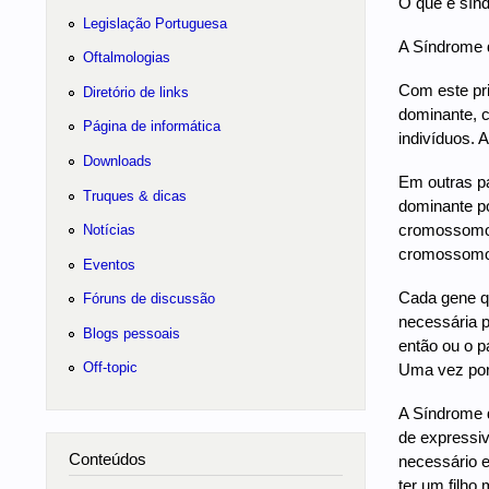
O que é sín
Legislação Portuguesa
A Síndrome d
Oftalmologias
Com este pri
Diretório de links
dominante, c
Página de informática
indivíduos. 
Downloads
Em outras pa
Truques & dicas
dominante p
cromossomos 
Notícias
cromossomos
Eventos
Cada gene q
Fóruns de discussão
necessária p
Blogs pessoais
então ou o p
Off-topic
Uma vez port
A Síndrome 
de expressiv
Conteúdos
necessário e
ter um filho