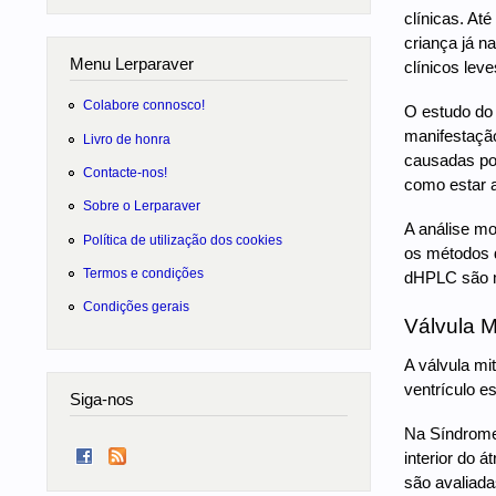
clínicas. A
criança já n
Menu Lerparaver
clínicos lev
Colabore connosco!
O estudo do
manifestação
Livro de honra
causadas por
Contacte-nos!
como estar 
Sobre o Lerparaver
A análise mo
Política de utilização dos cookies
os métodos 
Termos e condições
dHPLC são mu
Condições gerais
Válvula Mi
A válvula mi
ventrículo es
Siga-nos
Na Síndrome 
interior do 
são avaliada