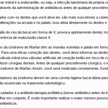
ar mitral é a endocardite, ou seja, a infecção bacteriana da própria v
através da administração de antibióticos antes de qualquer procedi
ados com os dentes que você deve ter. são mais suscetíveis a cáries 
lterações na arcada e no palato. Isso afeta diretamente os dentes e
gião do céu da boca) em forma de V, provoca apinhamento dental, m
rrência de maloclusão classe II.
s da síndrome de Marfan têm as maxilas estreitas e palato em forma
. Para uma eficaz correção dos dentes, você deve informar ao dentis
válvula mitral e/ou válvulas artificiais de coração estão em risco de 
fazer cirurgias dentais. Antes de qualquer procedimento cirúrgico, 
síndrome de Marfan. Assim, você será medicado corretamente. Existe
tadores da síndrome devem ter uma correta higiene bucal diária par
o essenciais no tratamento odontológico.
dados é a antibioticoterapia profilática (tomar antibiótico antes do 
har em conjunto. É muito importante realizar o maior número possível 
ntibióticos.