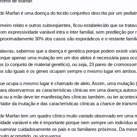
drome de Marfan
e Marfan é uma doença do tecido conjuntivo descrita por um pediat
meiro relato e outros subseqüentes, ficou estabelecido que se tra
om expressividade variável intra e inter familial, sem predileção po
Aproximadamente 30% dos casos são esporádicos e o restante familia
lavras, sabemos que a doença é genética porque podem existir vár
orque apenas uma mutação em um dos alelos é necessária para ocor
(o conjunto de material genético), ou seja, 23 pares de cromossom
 são iguais e os genes ocupam sempre o mesmo lugar em ambos
ue ocupa o mesmo lugar é chamado de alelo. Assim, uma mutação (a
ara observarmos as características clínicas em uma doença autoss
ai ou a mãe deve ter manifestações clínicas também, ou ter aconte
ador da mutação e das características clínicas a chance de transmiti
de Marfan tem um quadro clínico muito variado observado em uma me
idade variável e ele é importante porque nem sempre um indivíduo afe
xaminar cuidadosamente os pais e os familiares próximos. Da mesm
 muito acometido, ou vice-versa.