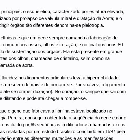
incipais: o esquelético, caracterizado por estatura elevada,
ado por prolapso de válvula mitral e dilatação da Aorta; e o
tingir órgãos tão diferentes denomina-se pleiotropia.
 clínicas e que um gene sempre comanda a fabricação de
a comum aos ossos, olhos e coração, e no final dos anos 80
cido de sustentação dos órgãos. Ela está presente em grande
tes dos olhos, chamadas de cristalino, ssim como na
hamada de aorta.
A flacidez nos ligamentos articulares leva a hipermobilidade
les crescem demais e deformam-se. Por sua vez, o ligamento
ndo até se romper (luxação). No coração, o sangue que sai com
se dilatando e pode até chegar a romper-se.
 o gene que fabricava a fibrilina estava localizado no
ia Pereira, conseguiu obter toda a seqüência do gene e dar o
, constituído por 65 seqüências codificadoras chamadas éxons.
 as relatadas por um estudo brasileiro concluído em 1997 pela
elação entre as diferentes mutações e as manifestações