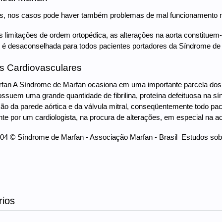
s, nos casos pode haver também problemas de mal funcionamento na
 limitações de ordem ortopédica, as alterações na aorta constituem-s
 é desaconselhada para todos pacientes portadores da Síndrome de
s Cardiovasculares
an A Síndrome de Marfan ocasiona em uma importante parcela dos p
ssuem uma grande quantidade de fibrilina, proteína defeituosa na síndr
ão da parede aórtica e da válvula mitral, conseqüentemente todo pa
te por um cardiologista, na procura de alterações, em especial na aor
04 © Síndrome de Marfan - Associação Marfan - Brasil  Estudos s
ios