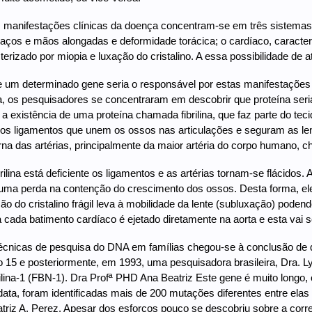
s manifestações clínicas da doença concentram-se em três sistemas pr
raços e mãos alongadas e deformidade torácica; o cardíaco, caracteriz
terizado por miopia e luxação do cristalino. A essa possibilidade de a
 um determinado gene seria o responsável por estas manifestações
, os pesquisadores se concentraram em descobrir que proteína seri
a existência de uma proteína chamada fibrilina, que faz parte do te
os ligamentos que unem os ossos nas articulações e seguram as len
na das artérias, principalmente da maior artéria do corpo humano, c
ilina está deficiente os ligamentos e as artérias tornam-se flácidos. 
a uma perda na contenção do crescimento dos ossos. Desta forma, e
ão do cristalino frágil leva à mobilidade da lente (subluxação) pode
a cada batimento cardíaco é ejetado diretamente na aorta e esta vai 
écnicas de pesquisa do DNA em famílias chegou-se à conclusão de que
5 e posteriormente, em 1993, uma pesquisadora brasileira, Dra. Lyg
ilina-1 (FBN-1). Dra Profª PHD Ana Beatriz Este gene é muito longo
ata, foram identificadas mais de 200 mutações diferentes entre elas
triz A. Perez. Apesar dos esforços pouco se descobriu sobre a corr