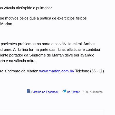
 vávula tricúspide e pulmonar
e motivos pelos que a prática de exercícios físicos
 Marfan.
acientes problemas na aorta e na válvula mitral. Ambas
ome. A fibrilina forma parte das fibras elásticas e contribui
ciente portador da Síndrome de Marfan deve ser avaliado
ta e na válvula mitral.
obre síndrome de Marfan
www.marfan.com.br/
Telefone (55 - 11)
Partilhe no Facebook
no Twitter
159370 leituras