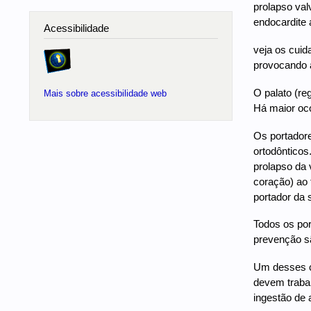
prolapso valv
endocardite 
Acessibilidade
veja os cuid
provocando a
O palato (re
Mais sobre acessibilidade web
Há maior oco
Os portadore
ortodônticos
prolapso da 
coração) ao 
portador da 
Todos os por
prevenção sã
Um desses cui
devem trabal
ingestão de a