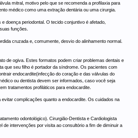
álvula mitral, motivo pelo que se recomenda a profilaxia para
mento médico como uma extração dentária ou uma cirurgia.
e doença periodontal. O tecido conjuntivo é afetado,
 suas funções.
ordida cruzada e, comumente, desvio do alinhamento normal.
to de ogiva. Estes formatos podem criar problemas dentais e
ta que seu filho é portador da síndrome. Os pacientes com
contrair endocardite(infecção do coração e das válvulas do
o médico ou dentista devem ser informados, caso você seja
m tratamentos profiláticos para endocardite.
a evitar complicações quanto a endocardite. Os cuidados na
tratamento odontológico). Cirurgião-Dentista e Cardiologista
de intervenções por visita ao consultório a fim de diminuir a