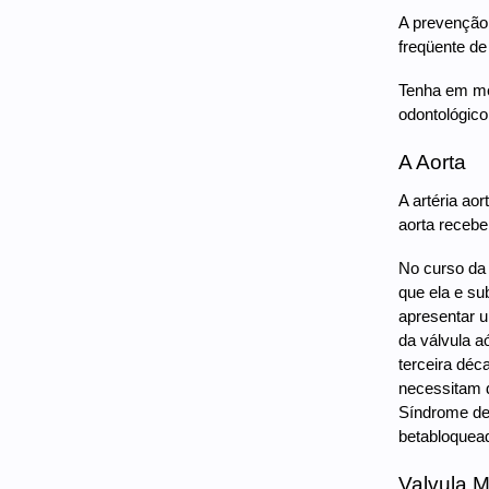
A prevenção 
freqüente de
Tenha em men
odontológico
A Aorta
A artéria ao
aorta recebe
No curso da 
que ela e sub
apresentar u
da válvula aó
terceira dé
necessitam d
Síndrome de 
betabloquead
Valvula M