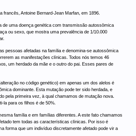
ra francês, Antoine Bernard-Jean Marfan, em 1896.
tava de uma doença genética com transmissão autossômica
r raça ou sexo, que mostra uma prevalência de 1/10.000
r.
ias pessoas afetadas na família e denomina-se autossômica
rerem as manifestações clínicas. Todos nós temos 46
os, um herdado da mãe e o outro do pai. Esses pares de
.
lteração no código genético) em apenas um dos alelos é
ômica dominante. Esta mutação pode ter sido herdada, e
cido pela primeira vez, à qual chamamos de mutação nova.
-la para os filhos é de 50%.
sma família e em famílias diferentes. A este fato chamamos
tado tem todas as características clínicas. Por isso é
a forma que um indivíduo discretamente afetado pode vir a