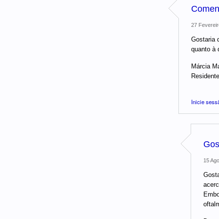
Coment
27 Fevereir
Gostaria 
quanto à 
Márcia Ma
Residente
Inicie sess
Gos
15 Ago
Gosta
acerc
Embor
oftal