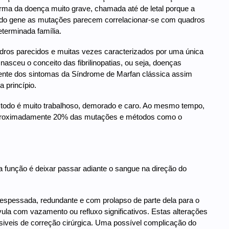
ma da doença muito grave, chamada até de letal porque a
nal do gene as mutações parecem correlacionar-se com quadros
terminada família.
ros parecidos e muitas vezes caracterizados por uma única
ceu o conceito das fibrilinopatias, ou seja, doenças
rente dos sintomas da Síndrome de Marfan clássica assim
princípio.
ne todo é muito trabalhoso, demorado e caro. Ao mesmo tempo,
 aproximadamente 20% das mutações e métodos como o
sua função é deixar passar adiante o sangue na direção do
 espessada, redundante e com prolapso de parte dela para o
lvula com vazamento ou refluxo significativos. Estas alterações
iveis de correção cirúrgica. Uma possível complicação do