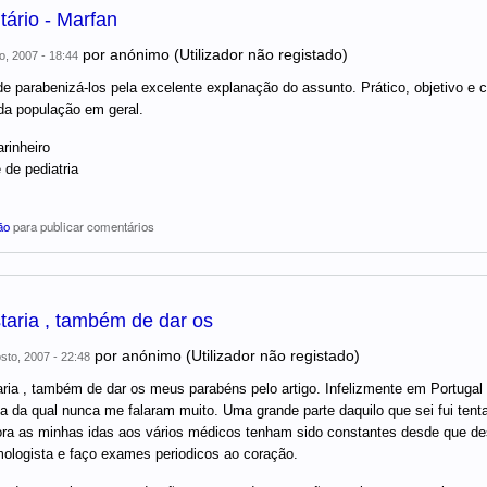
ário - Marfan
por
anónimo (Utilizador não registado)
o, 2007 - 18:44
de parabenizá-los pela excelente explanação do assunto. Prático, objetivo e c
da população em geral.
rinheiro
 de pediatria
ão
para publicar comentários
taria , também de dar os
por
anónimo (Utilizador não registado)
sto, 2007 - 22:48
ria , também de dar os meus parabéns pelo artigo. Infelizmente em Portugal 
a da qual nunca me falaram muito. Uma grande parte daquilo que sei fui tentan
a as minhas idas aos vários médicos tenham sido constantes desde que des
mologista e faço exames periodicos ao coração.