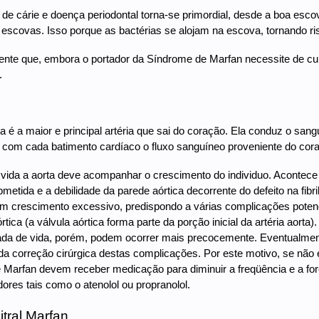
de cárie e doença periodontal torna-se primordial, desde a boa escov
 escovas. Isso porque as bactérias se alojam na escova, tornando ri
te que, embora o portador da Síndrome de Marfan necessite de cuid
.
rta é a maior e principal artéria que sai do coração. Ela conduz o sa
 com cada batimento cardíaco o fluxo sanguíneo proveniente do cor
vida a aorta deve acompanhar o crescimento do individuo. Acontece
metida e a debilidade da parede aórtica decorrente do defeito na fibri
m crescimento excessivo, predispondo a várias complicações potenc
rtica (a válvula aórtica forma parte da porção inicial da artéria aor
cada de vida, porém, podem ocorrer mais precocemente. Eventualmen
a correção cirúrgica destas complicações. Por este motivo, se não e
Marfan devem receber medicação para diminuir a freqüência e a forç
ores tais como o atenolol ou propranolol.
itral Marfan