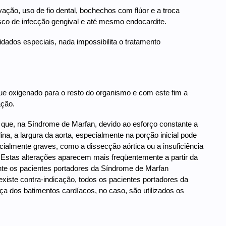
ação, uso de fio dental, bochechos com flúor e a troca
sco de infecção gengival e até mesmo endocardite.
ados especiais, nada impossibilita o tratamento
ngue oxigenado para o resto do organismo e com este fim a
ação.
 que, na Síndrome de Marfan, devido ao esforço constante a
lina, a largura da aorta, especialmente na porção inicial pode
ialmente graves, como a dissecção aórtica ou a insuficiência
ta). Estas alterações aparecem mais freqüentemente a partir da
te os pacientes portadores da Síndrome de Marfan
xiste contra-indicação, todos os pacientes portadores da
a dos batimentos cardíacos, no caso, são utilizados os