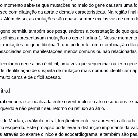
té o momento sabe-se que mutações no meio do gene causam uma for
asce com dilatação da aorta e demais características. Na região fi
es. Além disso, as mutações são quase sempre exclusivas de uma de
 gene permitiu também aos pesquisadores a constatação de que quad
 clínica apresentavam mutação no gene fibrilina-1. Nesse momento nas
 mutações no gene fibrilina-1, que podem ter uma combinação dife
associadas com manifestações menos comuns ou não relacionadas a 
lecular do gene ainda é difícil, uma vez que seqüenciar ou ler o ge
de identificação de suspeita de mutação mais comuns identificam
ito caros e de difícil acesso.
tral
tral encontra-se localizada entre o ventrículo e o átrio esquerdos e 
querdo e não permitir seu retorno ou refluxo ao átrio.
de Marfan, a válvula mitral, freqüentemente, se apresenta alterada,
átrio esquerdo. Este prolapso pode levar a disfunção importante da vá
s através do exame clinico e do ecocardiograma, e também são pass