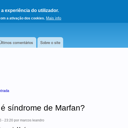
 experiência do utilizador.
a a página principal
Mais info
 com a ativação dos cookies.
Últimos comentários
Sobre o site
ntrada
 é síndrome de Marfan?
6 - 23:20
por
marcos leandro