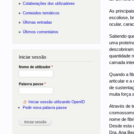
Colaborações dos utilizadores
As principai
Conteúdos temáticos
escoliose, b
Últimas entradas
ocular, carac
Últimos comentários
Sabendo que
uma proteína
descobriram 
quantidade n
Iniciar sessão
camada inter
Nome de utilizador
*
Quando a fibr
articular e 
Palavra passe
*
de sustentaç
muita força 
Iniciar sessão utilizando OpenID
Através de t
Pedir nova palavra passe
cromossomo 1
nome de fibr
Desde esta d
Dra. Ana Bea