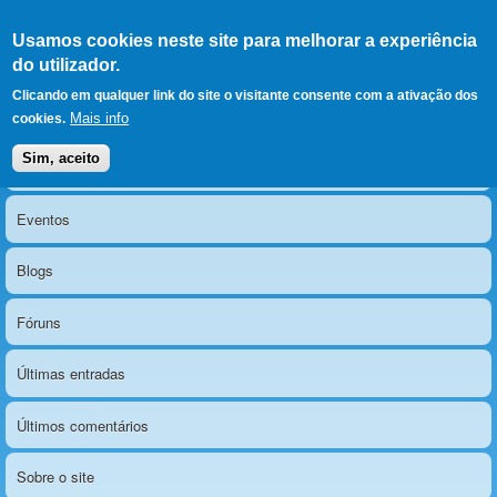
Ir para as secções
(Alt+1)
Ir para o conteúdo
Iniciar sessão
Usamos cookies neste site para melhorar a experiência
LERPARAVER
, ir para a
do utilizador.
página principal
O portal da visão diferente
Clicando em qualquer link do site o visitante consente com a ativação dos
Mais info
cookies.
Sim, aceito
Notícias
Menu principal
Eventos
Blogs
Fóruns
Últimas entradas
Últimos comentários
Sobre o site