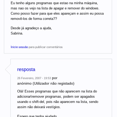
Eu tenho alguns programas que estao na minha máquina,
mas nao os vejo na lista de apagar e remover do windows.
Como posso fazer para que eles apareçam e assim eu possa
removê-los de forma correta??
Desde já agradeço a ajuda,
Sabrina.
Inicie sessão
para publicar comentários
resposta
por
26 Fevereiro, 2007 - 19:53
anónimo (Utilizador não registado)
Olá! Esses programas que não aparecem na lista do
adicionar\remover programas, podem ser apagados
usando o shift-del, pois não aparecem na lista, sendo
assim não deixará vestígios.
Espero que tenha ajudado...