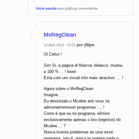
Inicie sessão
para publicar comentários
MvRegClean
por
jfilipe
14 Abril, 2010 - 10:01
Oi Celso !
Sim Sr, a página di Marcos Velasco, mudou
a 100 % ... ! loool
Está com um visual mto mais atractivo .... !
Agora sobre o MvRegClean:
Imagine ....
Eu desinstalo o Mcafee anti virus no
adicionar/remover programas .... !
Como é que eu no programa, elimino
exclusivamente apenas o lixo (registos) do
Mcafee ... ?
Nunca tiveste problemas ao usar esse
programa, isto é, nunca te apagou nada q