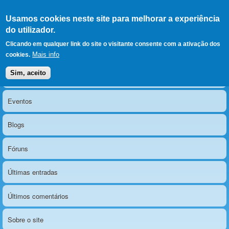
Ir para as secções
(Alt+1)
Ir para o conteúdo
Iniciar sessão
Usamos cookies neste site para melhorar a experiência
LERPARAVER
, ir para a
do utilizador.
página principal
O portal da visão diferente
Clicando em qualquer link do site o visitante consente com a ativação dos
Mais info
cookies.
Sim, aceito
Notícias
Menu principal
Eventos
Blogs
Fóruns
Últimas entradas
Últimos comentários
Sobre o site