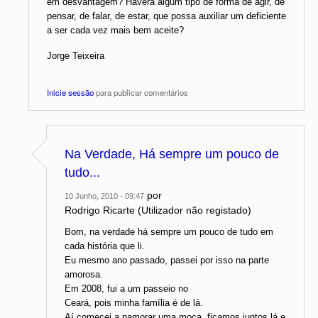
em desvantagem? Haverá algum tipo de forma de agir, de
pensar, de falar, de estar, que possa auxiliar um deficiente
a ser cada vez mais bem aceite?
Jorge Teixeira
Inicie sessão
para publicar comentários
Na Verdade, Há sempre um pouco de
tudo...
por
10 Junho, 2010 - 09:47
Rodrigo Ricarte (Utilizador não registado)
Bom, na verdade há sempre um pouco de tudo em
cada história que li.
Eu mesmo ano passado, passei por isso na parte
amorosa.
Em 2008, fui a um passeio no
Ceará, pois minha família é de lá.
Aí comecei a namorar uma moça, ficamos juntos lá e