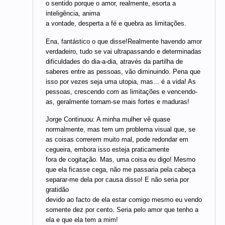
o sentido porque o amor, realmente, esorta a
inteligência, anima
a vontade, desperta a fé e quebra as limitações.
Ena, fantástico o que disse!Realmente havendo amor
verdadeiro, tudo se vai ultrapassando e determinadas
dificuldades do dia-a-dia, através da partilha de
saberes entre as pessoas, vão diminuindo. Pena que
isso por vezes seja uma utopia, mas... é a vida! As
pessoas, crescendo com as limitações e vencendo-
as, geralmente tornam-se mais fortes e maduras!
Jorge Continuou: A minha mulher vê quase
normalmente, mas tem um problema visual que, se
as coisas correrem muito mal, pode redondar em
cegueira, embora isso esteja praticamente
fora de cogitação. Mas, uma coisa eu digo! Mesmo
que ela ficasse cega, não me passaria pela cabeça
separar-me dela por causa disso! E não seria por
gratidão
devido ao facto de ela estar comigo mesmo eu vendo
somente dez por cento. Seria pelo amor que tenho a
ela e que ela tem a mim!