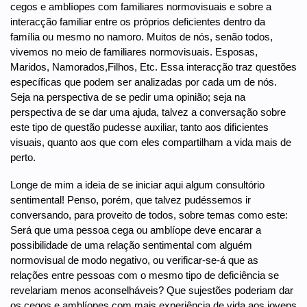
cegos e amblíopes com familiares normovisuais e sobre a
interacção familiar entre os próprios deficientes dentro da
família ou mesmo no namoro. Muitos de nós, senão todos,
vivemos no meio de familiares normovisuais. Esposas,
Maridos, Namorados,Filhos, Etc. Essa interacção traz questões
específicas que podem ser analizadas por cada um de nós.
Seja na perspectiva de se pedir uma opinião; seja na
perspectiva de se dar uma ajuda, talvez a conversação sobre
este tipo de questão pudesse auxiliar, tanto aos dificientes
visuais, quanto aos que com eles compartilham a vida mais de
perto.
Longe de mim a ideia de se iniciar aqui algum consultório
sentimental! Penso, porém, que talvez pudéssemos ir
conversando, para proveito de todos, sobre temas como este:
Será que uma pessoa cega ou amblíope deve encarar a
possibilidade de uma relação sentimental com alguém
normovisual de modo negativo, ou verificar-se-á que as
relações entre pessoas com o mesmo tipo de deficiência se
revelariam menos aconselháveis? Que sujestões poderiam dar
os cegos e amblíopes com mais experiência de vida aos jovens