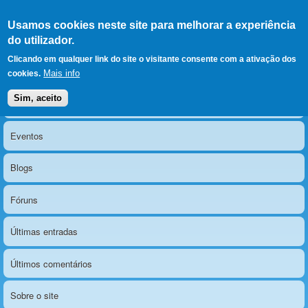
Ir para as secções
(Alt+1)
Ir para o conteúdo
Iniciar sessão
Usamos cookies neste site para melhorar a experiência
LERPARAVER
, ir para a
do utilizador.
página principal
O portal da visão diferente
Clicando em qualquer link do site o visitante consente com a ativação dos
Mais info
cookies.
Sim, aceito
Notícias
Menu principal
Eventos
Blogs
Fóruns
Últimas entradas
Últimos comentários
Sobre o site