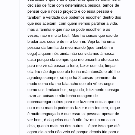
decisão de ficar com determinada pessoa, temos de
pensar que o nosso projecto é co essa pessoa e
também é verdade que podemos escolher, dentro dos
que nos aceitam, com quem iremos partilhar a vida,
mas a família é que não se pode escolher, e às
vezes, não é muito fácil. Mas há coisas que são de
bradar aos céus e de rir a bom rir. Veja lá: há uma
pessoa da família do meu marido (que também é
cego) a quem nós ainda não convidamos à nossa
casa porque ela sempre que me encontra oferece-se
para me vir cá passar a ferro, fazer comida, limpar,
etc. Eu não digo que ela tenha má intensão e até lhe
agradeço sempre, só que há 3 coisas: primeiro, do
modo como ela me fala acho que ela vê os cegos
como uns limitadinhos; segundo, felizmente consigo
fazer as coisas e não tenho coragem de
sobrecarregar outros para me fazerem coisas que eu
ou o meu marido podemos fazer e em terceiro, o que
é muito engraçado é que essa tal pessoa, apesar de
ver bem, é daquelas que já não faz muito na casa
dela, quanto mais na dos outros... é por isso que até
agora ela ainda não veio cá porque depois iria para o