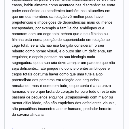
casos, habitualmente como acontece nas discrepâncias entre
poder económico ou académico também nas situações em
que um dos membros da relação vê melhor pode haver
prepotências e imposições de dependências mais ou menos
encapotadas, por exemplo a família dos amblíopes que
namoram com um cego total acham que o seu filhinho ou
filhinha está numa posição de superioridade em relação ao
cego total, se ainda não usa bengala consideram o seu
rebento como normo visual, e o outro sim um deficiente, um
ceguinho; e depois pensam na sua ideologia nada
segregadora que a sua cria deve arranjar um parceiro que não
seja deficiente... até porque no convívio entre amblíopes e
cegos totais costuma haver como que uma tutela algo
paternalista dos primeiros em relação aos segundos.
rematando, mas é como em tudo, o que conta é a natureza
humana, e se o que brota do coração for puro tudo o resto não
passará de pequenos engulhos ultrapassáveis com maior ou
menor dificuldade, não são caprichos dos defecientes visuais,
são pecadilhos imanentes ao ser humano, predador herdeiro
da savana africana.