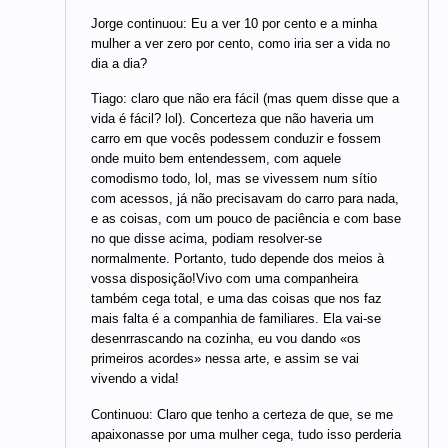
Jorge continuou: Eu a ver 10 por cento e a minha
mulher a ver zero por cento, como iria ser a vida no
dia a dia?
Tiago: claro que não era fácil (mas quem disse que a
vida é fácil? lol). Concerteza que não haveria um
carro em que vocês podessem conduzir e fossem
onde muito bem entendessem, com aquele
comodismo todo, lol, mas se vivessem num sítio
com acessos, já não precisavam do carro para nada,
e as coisas, com um pouco de paciência e com base
no que disse acima, podiam resolver-se
normalmente. Portanto, tudo depende dos meios à
vossa disposição!Vivo com uma companheira
também cega total, e uma das coisas que nos faz
mais falta é a companhia de familiares. Ela vai-se
desenrrascando na cozinha, eu vou dando «os
primeiros acordes» nessa arte, e assim se vai
vivendo a vida!
Continuou: Claro que tenho a certeza de que, se me
apaixonasse por uma mulher cega, tudo isso perderia