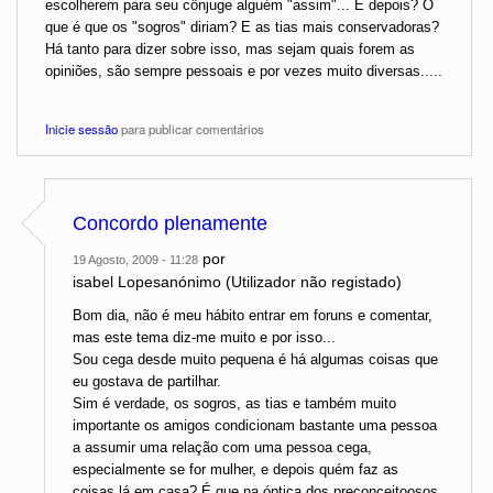
escolherem para seu cônjuge alguém "assim"... E depois? O
que é que os "sogros" diriam? E as tias mais conservadoras?
Há tanto para dizer sobre isso, mas sejam quais forem as
opiniões, são sempre pessoais e por vezes muito diversas.....
Inicie sessão
para publicar comentários
Concordo plenamente
por
19 Agosto, 2009 - 11:28
isabel Lopesanónimo (Utilizador não registado)
Bom dia, não é meu hábito entrar em foruns e comentar,
mas este tema diz-me muito e por isso...
Sou cega desde muito pequena é há algumas coisas que
eu gostava de partilhar.
Sim é verdade, os sogros, as tias e também muito
importante os amigos condicionam bastante uma pessoa
a assumir uma relação com uma pessoa cega,
especialmente se for mulher, e depois quém faz as
coisas lá em casa? É que na óptica dos preconceitoosos