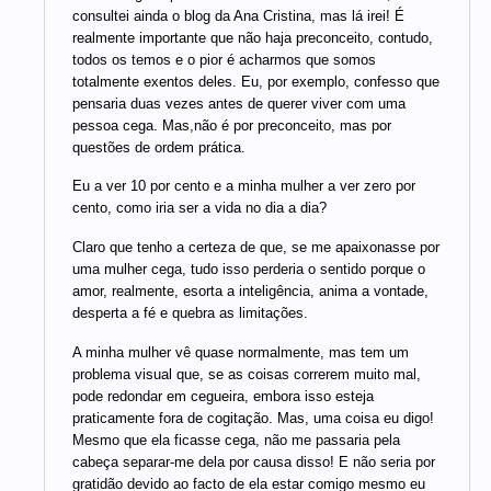
consultei ainda o blog da Ana Cristina, mas lá irei! É
realmente importante que não haja preconceito, contudo,
todos os temos e o pior é acharmos que somos
totalmente exentos deles. Eu, por exemplo, confesso que
pensaria duas vezes antes de querer viver com uma
pessoa cega. Mas,não é por preconceito, mas por
questões de ordem prática.
Eu a ver 10 por cento e a minha mulher a ver zero por
cento, como iria ser a vida no dia a dia?
Claro que tenho a certeza de que, se me apaixonasse por
uma mulher cega, tudo isso perderia o sentido porque o
amor, realmente, esorta a inteligência, anima a vontade,
desperta a fé e quebra as limitações.
A minha mulher vê quase normalmente, mas tem um
problema visual que, se as coisas correrem muito mal,
pode redondar em cegueira, embora isso esteja
praticamente fora de cogitação. Mas, uma coisa eu digo!
Mesmo que ela ficasse cega, não me passaria pela
cabeça separar-me dela por causa disso! E não seria por
gratidão devido ao facto de ela estar comigo mesmo eu