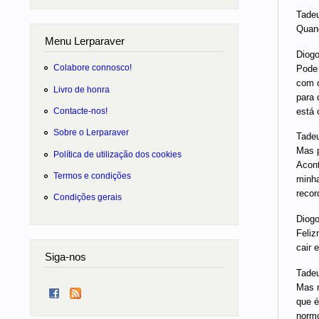
Tadeu
Quand
Menu Lerparaver
Diogo
Colabore connosco!
Pode 
com o
Livro de honra
para 
está 
Contacte-nos!
Sobre o Lerparaver
Tadeu
Mas p
Política de utilização dos cookies
Acont
Termos e condições
minha
recor
Condições gerais
Diogo
Feliz
cair 
Siga-nos
Tadeu
Mas r
que é
normo