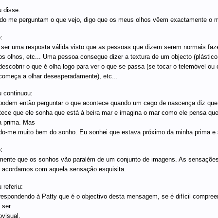
 disse:
o me perguntam o que vejo, digo que os meus olhos vêem exactamente o 
:
ser uma resposta válida visto que as pessoas que dizem serem normais faz
s olhos, etc... Uma pessoa consegue dizer a textura de um objecto (plástico
descobrir o que é olha logo para ver o que se passa (se tocar o telemóvel ou
começa a olhar desesperadamente), etc...
 continuou:
odem então perguntar o que acontece quando um cego de nascença diz qu
ece que ele sonha que está à beira mar e imagina o mar como ele pensa que 
 prima. Mas
do-me muito bem do sonho. Eu sonhei que estava próximo da minha prima e s
:
mente que os sonhos vão paralém de um conjunto de imagens. As sensaçõe
e acordamos com aquela sensação esquisita.
 referiu:
espondendo à Patty que é o objectivo desta mensagem, se é difícil compreen
 ser
visual.