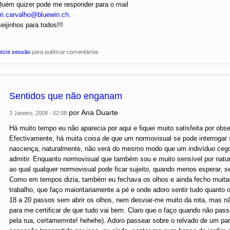
uém quizer pode me responder para o mail
ri.carvalho@bluewin.ch
.
eijinhos para todos!!!
nicie sessão
para publicar comentários
Sentidos que não enganam
por
Ana Duarte
3 Janeiro, 2008 - 02:08
Há muito tempo eu não aparecia por aqui e fiquei muito satisfeita por obs
Efectivamente, há muita coisa de que um normovisual se pode interrogar
nascença, naturalmente, não verá do mesmo modo que um indivíduo cego 
admitir. Enquanto normovisual que também sou e muito sensível por nat
ao qual qualquer normovisual pode ficar sujeito, quando menos esperar, se
Como em tempos dizia, também eu fechava os olhos e ainda fecho muitas
trabalho, que faço maioritariamente a pé e onde adoro sentir tudo quanto
18 a 20 passos sem abrir os olhos, nem desviar-me muito da rota, mas não
para me certificar de que tudo vai bem. Claro que o faço quando não pass
pela rua, certamemnte! hehehe). Adoro passear sobre o relvado de um parq