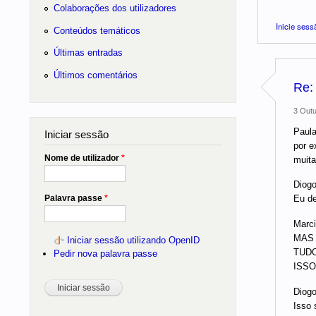
Colaborações dos utilizadores
Inicie sess
Conteúdos temáticos
Últimas entradas
Últimos comentários
Re:
3 Outu
Paula
Iniciar sessão
por e
Nome de utilizador
*
muita
Diogo
Palavra passe
*
Eu de
Marci
MAS
Iniciar sessão utilizando OpenID
TUDO
Pedir nova palavra passe
ISSO
Diogo
Isso 