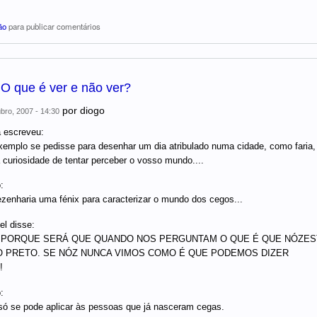
ão
para publicar comentários
 O que é ver e não ver?
por
diogo
bro, 2007 - 14:30
 escreveu:
xemplo se pedisse para desenhar um dia atribulado numa cidade, como faria, 
 curiosidade de tentar perceber o vosso mundo....
:
zenharia uma fénix para caracterizar o mundo dos cegos...
el disse:
 PORQUE SERÁ QUE QUANDO NOS PERGUNTAM O QUE É QUE NÓZE
 PRETO. SE NÓZ NUNCA VIMOS COMO É QUE PODEMOS DIZER
!
:
só se pode aplicar às pessoas que já nasceram cegas.