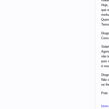
Isabel
Hoje,
que e
minha
Quero
Temos
Diogo
Conco
Sidar
Agora
não t
pois 
é nos
Diogo
Não c
se lh
Pote
Inicie