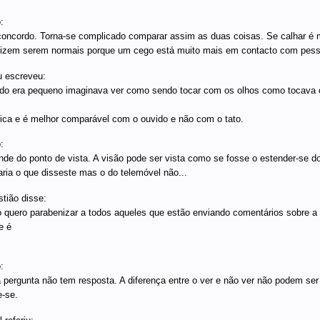
:
oncordo. Torna-se complicado comparar assim as duas coisas. Se calhar é 
izem serem normais porque um cego está muito mais em contacto com pesso
 escreveu:
o era pequeno imaginava ver como sendo tocar com os olhos como tocava co
tica e é melhor comparável com o ouvido e não com o tato.
:
de do ponto de vista. A visão pode ser vista como se fosse o estender-se do
aria o que disseste mas o do telemóvel não...
tião disse:
 quero parabenizar a todos aqueles que estão enviando comentários sobre a 
e é
:
 pergunta não tem resposta. A diferença entre o ver e não ver não podem ser
e-se.