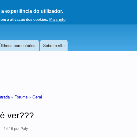
 experiência do utilizador.
a a página principal
Mais info
 com a ativação dos cookies.
Últimos comentários
Sobre o site
ntrada »
Forums »
Geral
é ver???
 - 14:19
por
Paty