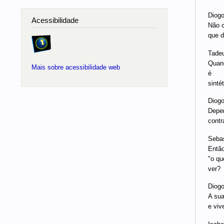
Diogo
Acessibilidade
Não c
que d
Tadeu
Quand
Mais sobre acessibilidade web
é
sinté
Diogo
Depen
contr
Sebas
Então
"o qu
ver?
Diogo
A sua
e viv