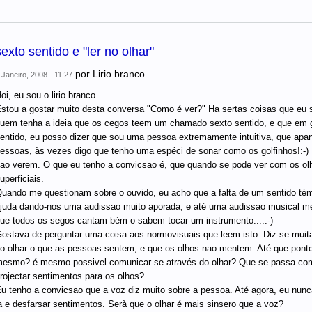
sexto sentido e "ler no olhar"
por
Lirio branco
 Janeiro, 2008 - 11:27
oi, eu sou o lirio branco.
stou a gostar muito desta conversa "Como é ver?" Ha sertas coisas que eu s
uem tenha a ideia que os cegos teem um chamado sexto sentido, e que em 
entido, eu posso dizer que sou uma pessoa extremamente intuitiva, que apanh
essoas, às vezes digo que tenho uma espéci de sonar como os golfinhos!:-) 
ao verem. O que eu tenho a convicsao é, que quando se pode ver com os ol
uperficiais.
uando me questionam sobre o ouvido, eu acho que a falta de um sentido tém
juda dando-nos uma audissao muito aporada, e até uma audissao musical me
ue todos os segos cantam bém o sabem tocar um instrumento....:-)
ostava de perguntar uma coisa aos normovisuais que leem isto. Diz-se muit
o olhar o que as pessoas sentem, e que os olhos nao mentem. Até que ponto
esmo? é mesmo possivel comunicar-se através do olhar? Que se passa com
rojectar sentimentos para os olhos?
u tenho a convicsao que a voz diz muito sobre a pessoa. Até agora, eu nunc
a e desfarsar sentimentos. Serà que o olhar é mais sinsero que a voz?