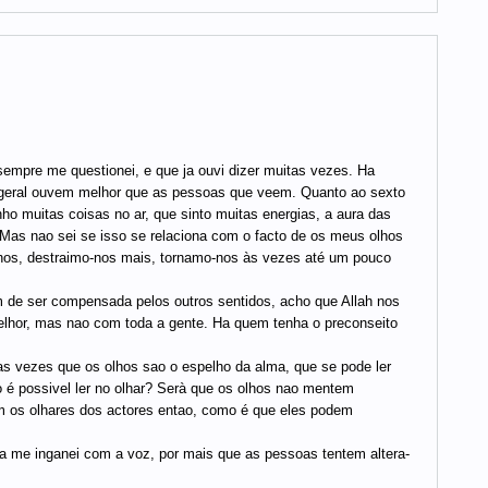
empre me questionei, e que ja ouvi dizer muitas vezes. Ha
geral ouvem melhor que as pessoas que veem. Quanto ao sexto
o muitas coisas no ar, que sinto muitas energias, a aura das
Mas nao sei se isso se relaciona com o facto de os meus olhos
hos, destraimo-nos mais, tornamo-nos às vezes até um pouco
 de ser compensada pelos outros sentidos, acho que Allah nos
lhor, mas nao com toda a gente. Ha quem tenha o preconseito
as vezes que os olhos sao o espelho da alma, que se pode ler
 é possivel ler no olhar? Serà que os olhos nao mentem
 os olhares dos actores entao, como é que eles podem
a me inganei com a voz, por mais que as pessoas tentem altera-