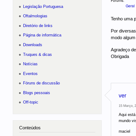
Forums:
Geral
Legislação Portuguesa
Oftalmologias
Tenho uma pe
Diretório de links
Por diversas
Página de informática
modo algum 
Downloads
Agradeço des
Truques & dicas
Obrigada
Notícias
Eventos
Fóruns de discussão
Blogs pessoais
ver
Off-topic
15 Março, 2
Aqui está
mundo vis
Conteúdos
maciel