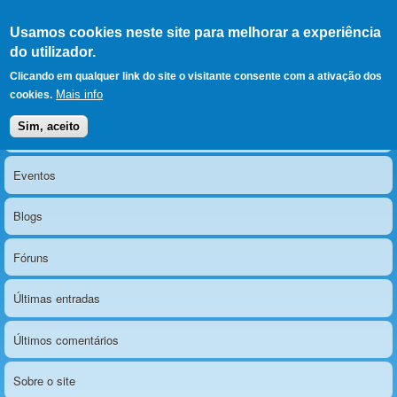
Ir para as secções
(Alt+1)
Ir para o conteúdo
Iniciar sessão
Usamos cookies neste site para melhorar a experiência
LERPARAVER
, ir para a
do utilizador.
página principal
O portal da visão diferente
Clicando em qualquer link do site o visitante consente com a ativação dos
Mais info
cookies.
Sim, aceito
Notícias
Menu principal
Eventos
Blogs
Fóruns
Últimas entradas
Últimos comentários
Sobre o site