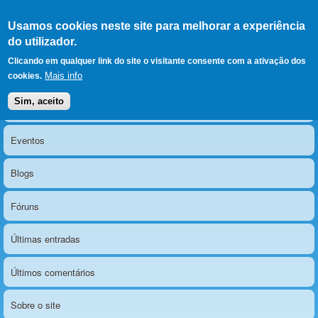
Ir para as secções
(Alt+1)
Ir para o conteúdo
Iniciar sessão
Usamos cookies neste site para melhorar a experiência
LERPARAVER
, ir para a
do utilizador.
página principal
O portal da visão diferente
Clicando em qualquer link do site o visitante consente com a ativação dos
Mais info
cookies.
Sim, aceito
Notícias
Menu principal
Eventos
Blogs
Fóruns
Últimas entradas
Últimos comentários
Sobre o site