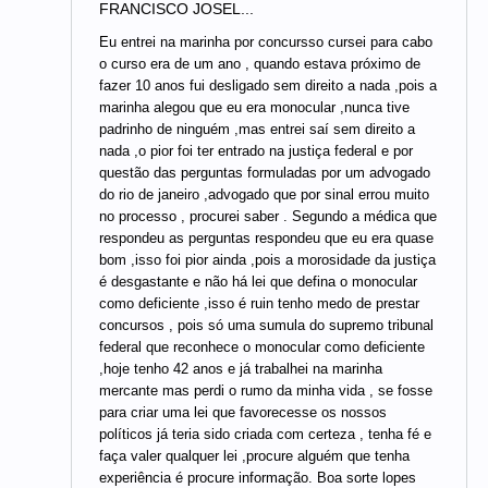
FRANCISCO JOSEL...
Eu entrei na marinha por concursso cursei para cabo
o curso era de um ano , quando estava próximo de
fazer 10 anos fui desligado sem direito a nada ,pois a
marinha alegou que eu era monocular ,nunca tive
padrinho de ninguém ,mas entrei saí sem direito a
nada ,o pior foi ter entrado na justiça federal e por
questão das perguntas formuladas por um advogado
do rio de janeiro ,advogado que por sinal errou muito
no processo , procurei saber . Segundo a médica que
respondeu as perguntas respondeu que eu era quase
bom ,isso foi pior ainda ,pois a morosidade da justiça
é desgastante e não há lei que defina o monocular
como deficiente ,isso é ruin tenho medo de prestar
concursos , pois só uma sumula do supremo tribunal
federal que reconhece o monocular como deficiente
,hoje tenho 42 anos e já trabalhei na marinha
mercante mas perdi o rumo da minha vida , se fosse
para criar uma lei que favorecesse os nossos
políticos já teria sido criada com certeza , tenha fé e
faça valer qualquer lei ,procure alguém que tenha
experiência é procure informação. Boa sorte lopes