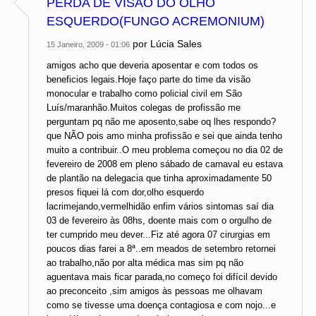
PERDA DE VISÃO DO OLHO
ESQUERDO(FUNGO ACREMONIUM)
por
Lúcia Sales
15 Janeiro, 2009 - 01:06
amigos acho que deveria aposentar e com todos os
beneficios legais.Hoje faço parte do time da visão
monocular e trabalho como policial civil em São
Luís/maranhão.Muitos colegas de profissão me
perguntam pq não me aposento,sabe oq lhes respondo?
que NÃO pois amo minha profissão e sei que ainda tenho
muito a contribuir..O meu problema começou no dia 02 de
fevereiro de 2008 em pleno sábado de carnaval eu estava
de plantão na delegacia que tinha aproximadamente 50
presos fiquei lá com dor,olho esquerdo
lacrimejando,vermelhidão enfim vários sintomas saí dia
03 de fevereiro às 08hs, doente mais com o orgulho de
ter cumprido meu dever...Fiz até agora 07 cirurgias em
poucos dias farei a 8ª..em meados de setembro retornei
ao trabalho,não por alta médica mas sim pq não
aguentava mais ficar parada,no começo foi difícil devido
ao preconceito ,sim amigos às pessoas me olhavam
como se tivesse uma doença contagiosa e com nojo...e