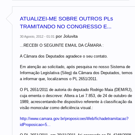
ATUALIZEI-ME SOBRE OUTROS PLs
TRAMITANDO NO CONGRESSO E...
por
Joluvita
30 Agosto, 2012 - 01:01
...RECEBI O SEGUINTE EMAIL DA CÂMARA :
A Câmara dos Deputados agradece o seu contato.
Em atenção ao solicitado, após pesquisa no nosso Sistema de
Informação Legislativa (Sileg) da Câmara dos Deputados, temos
a informar que, localizamos o PL 2651/2011.
O PL 2651/2011 de autoria do deputado Rodrigo Maia (DEM/RJ),
cuja ementa o descreve: Altera a Lei 7.853, de 24 de outubro de
1989, acrescentando-lhe dispositivo referente à classificação da
visão monocular como deficiência visual.:
http://www.camara.gov.br/proposicoesWeb/fichadetramitacao?
idProposicao=5...