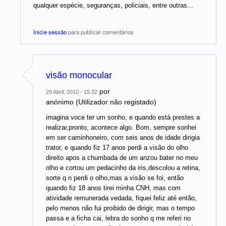
qualquer espécie, seguranças, policiais, entre outras...
Inicie sessão
para publicar comentários
visão monocular
por
29 Abril, 2010 - 15:32
anónimo (Utilizador não registado)
imagina voce ter um sonho, e quando está prestes a
realizar,pronto, acontece algo. Bom, sempre sonhei
em ser caminhoneiro, com seis anos de idade dirigia
trator, e quando fiz 17 anos perdi a visão do olho
direito apos a chumbada de um anzou bater no meu
olho e cortou um pedacinho da iris,descolou a retina,
sorte q n perdi o olho,mas a visão se foi, então
quando fiz 18 anos tirei minha CNH, mas com
atividade remunerada vedada, fiquei feliz até então,
pelo menos não fui proibido de dirigir, mas o tempo
passa e a ficha cai, lebra do sonho q me referi no