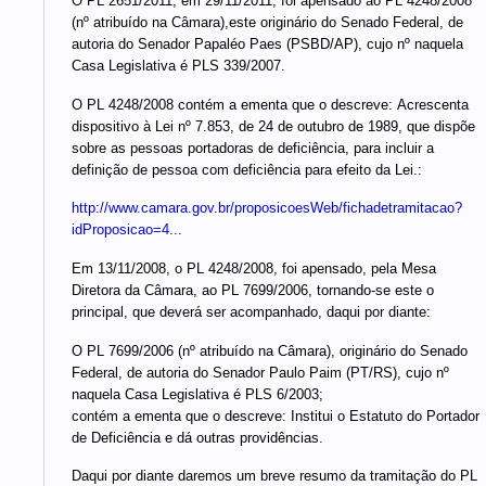
O PL 2651/2011, em 29/11/2011, foi apensado ao PL 4248/2008
(nº atribuído na Câmara),este originário do Senado Federal, de
autoria do Senador Papaléo Paes (PSBD/AP), cujo nº naquela
Casa Legislativa é PLS 339/2007.
O PL 4248/2008 contém a ementa que o descreve: Acrescenta
dispositivo à Lei nº 7.853, de 24 de outubro de 1989, que dispõe
sobre as pessoas portadoras de deficiência, para incluir a
definição de pessoa com deficiência para efeito da Lei.:
http://www.camara.gov.br/proposicoesWeb/fichadetramitacao?
idProposicao=4...
Em 13/11/2008, o PL 4248/2008, foi apensado, pela Mesa
Diretora da Câmara, ao PL 7699/2006, tornando-se este o
principal, que deverá ser acompanhado, daqui por diante:
O PL 7699/2006 (nº atribuído na Câmara), originário do Senado
Federal, de autoria do Senador Paulo Paim (PT/RS), cujo nº
naquela Casa Legislativa é PLS 6/2003;
contém a ementa que o descreve: Institui o Estatuto do Portador
de Deficiência e dá outras providências.
Daqui por diante daremos um breve resumo da tramitação do PL