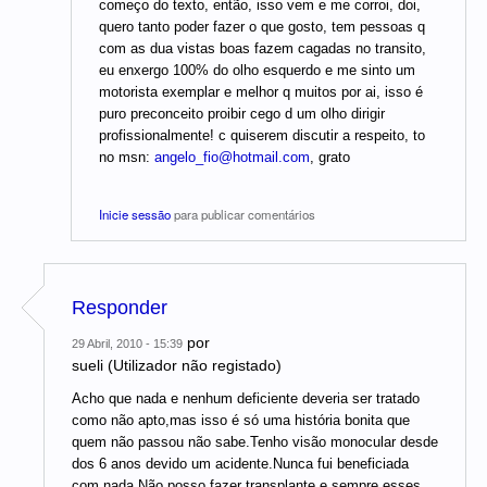
começo do texto, então, isso vem e me corroi, doi,
quero tanto poder fazer o que gosto, tem pessoas q
com as dua vistas boas fazem cagadas no transito,
eu enxergo 100% do olho esquerdo e me sinto um
motorista exemplar e melhor q muitos por ai, isso é
puro preconceito proibir cego d um olho dirigir
profissionalmente! c quiserem discutir a respeito, to
no msn:
angelo_fio@hotmail.com
, grato
Inicie sessão
para publicar comentários
Responder
por
29 Abril, 2010 - 15:39
sueli (Utilizador não registado)
Acho que nada e nenhum deficiente deveria ser tratado
como não apto,mas isso é só uma história bonita que
quem não passou não sabe.Tenho visão monocular desde
dos 6 anos devido um acidente.Nunca fui beneficiada
com nada.Não posso fazer transplante e sempre esses