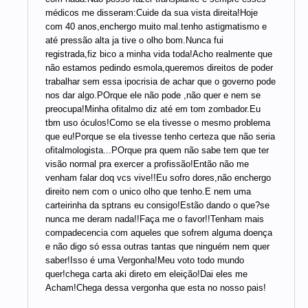
médicos me disseram:Cuide da sua vista direita!Hoje
com 40 anos,enchergo muito mal.tenho astigmatismo e
até pressão alta ja tive o olho bom.Nunca fui
registrada,fiz bico a minha vida toda!Acho realmente que
não estamos pedindo esmola,queremos direitos de poder
trabalhar sem essa ipocrisia de achar que o governo pode
nos dar algo.POrque ele não pode ,não quer e nem se
preocupa!Minha ofitalmo diz até em tom zombador.Eu
tbm uso óculos!Como se ela tivesse o mesmo problema
que eu!Porque se ela tivesse tenho certeza que não seria
ofitalmologista...POrque pra quem não sabe tem que ter
visão normal pra exercer a profissão!Então não me
venham falar doq vcs vive!!Eu sofro dores,não enchergo
direito nem com o unico olho que tenho.E nem uma
carteirinha da sptrans eu consigo!Estão dando o que?se
nunca me deram nada!!Faça me o favor!!Tenham mais
compadecencia com aqueles que sofrem alguma doença
e não digo só essa outras tantas que ninguém nem quer
saber!Isso é uma Vergonha!Meu voto todo mundo
quer!chega carta aki direto em eleição!Dai eles me
Acham!Chega dessa vergonha que esta no nosso pais!