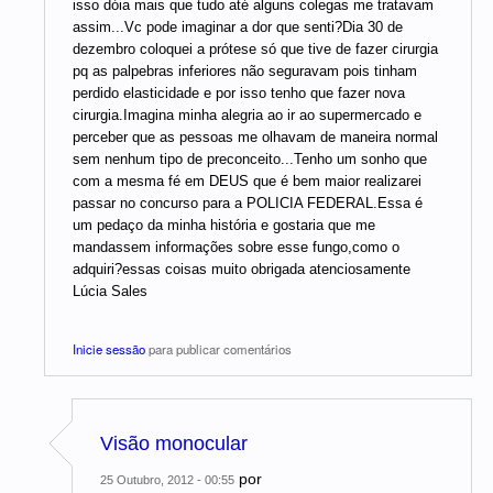
isso dóia mais que tudo até alguns colegas me tratavam
assim...Vc pode imaginar a dor que senti?Dia 30 de
dezembro coloquei a prótese só que tive de fazer cirurgia
pq as palpebras inferiores não seguravam pois tinham
perdido elasticidade e por isso tenho que fazer nova
cirurgia.Imagina minha alegria ao ir ao supermercado e
perceber que as pessoas me olhavam de maneira normal
sem nenhum tipo de preconceito...Tenho um sonho que
com a mesma fé em DEUS que é bem maior realizarei
passar no concurso para a POLICIA FEDERAL.Essa é
um pedaço da minha história e gostaria que me
mandassem informações sobre esse fungo,como o
adquiri?essas coisas muito obrigada atenciosamente
Lúcia Sales
Inicie sessão
para publicar comentários
Visão monocular
por
25 Outubro, 2012 - 00:55