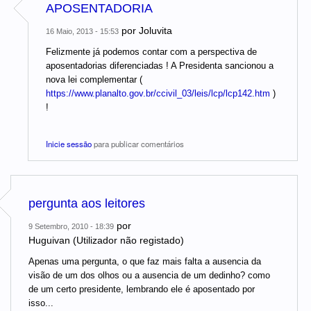
APOSENTADORIA
por
Joluvita
16 Maio, 2013 - 15:53
Felizmente já podemos contar com a perspectiva de
aposentadorias diferenciadas ! A Presidenta sancionou a
nova lei complementar (
https://www.planalto.gov.br/ccivil_03/leis/lcp/lcp142.htm
)
!
Inicie sessão
para publicar comentários
pergunta aos leitores
por
9 Setembro, 2010 - 18:39
Huguivan (Utilizador não registado)
Apenas uma pergunta, o que faz mais falta a ausencia da
visão de um dos olhos ou a ausencia de um dedinho? como
de um certo presidente, lembrando ele é aposentado por
isso...