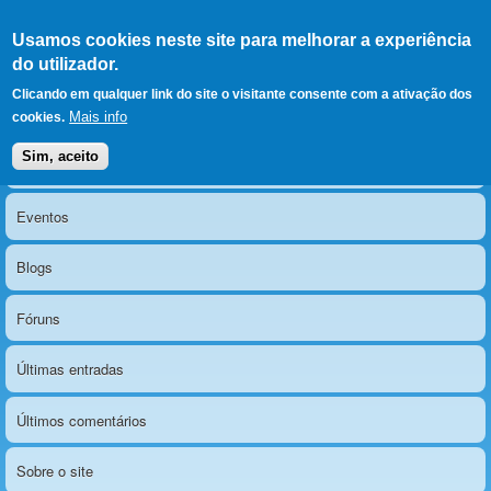
Ir para as secções
(Alt+1)
Ir para o conteúdo
Iniciar sessão
Usamos cookies neste site para melhorar a experiência
LERPARAVER
, ir para a
do utilizador.
página principal
O portal da visão diferente
Clicando em qualquer link do site o visitante consente com a ativação dos
Mais info
cookies.
Sim, aceito
Notícias
Menu principal
Eventos
Blogs
Fóruns
Últimas entradas
Últimos comentários
Sobre o site