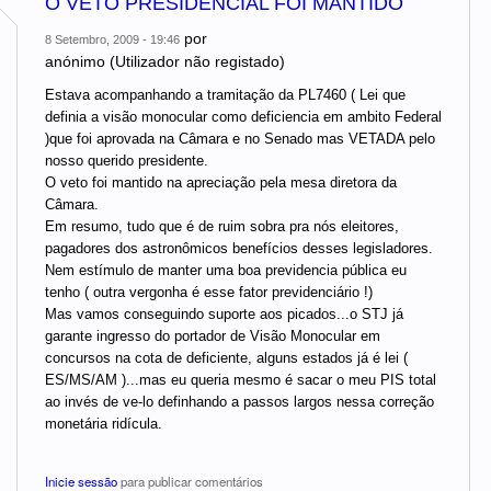
O VETO PRESIDENCIAL FOI MANTIDO
por
8 Setembro, 2009 - 19:46
anónimo (Utilizador não registado)
Estava acompanhando a tramitação da PL7460 ( Lei que
definia a visão monocular como deficiencia em ambito Federal
)que foi aprovada na Câmara e no Senado mas VETADA pelo
nosso querido presidente.
O veto foi mantido na apreciação pela mesa diretora da
Câmara.
Em resumo, tudo que é de ruim sobra pra nós eleitores,
pagadores dos astronômicos benefícios desses legisladores.
Nem estímulo de manter uma boa previdencia pública eu
tenho ( outra vergonha é esse fator previdenciário !)
Mas vamos conseguindo suporte aos picados...o STJ já
garante ingresso do portador de Visão Monocular em
concursos na cota de deficiente, alguns estados já é lei (
ES/MS/AM )...mas eu queria mesmo é sacar o meu PIS total
ao invés de ve-lo definhando a passos largos nessa correção
monetária ridícula.
Inicie sessão
para publicar comentários