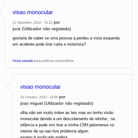
visao monocular
por
22 Setembro, 2010 - 19:21
juce (Utilizador não registado)
gostaria de saber se uma pessoa q perdeu a vista esquerda
em acidente pode tirar carta e motorista?
Inicie sessão
para publicar comentários
visao monocular
por
31 Outubro, 2010 - 10:06
joao miguel (Utilizador não registado)
olha não sei muito sobre as leis mas eu tenho visão
monocular devido a um descolamento de retinha , na
infância e pude sim tirar a minha CNH pelomenos no
interior de sp nao tive problema algum
espero tr esplicado melhor