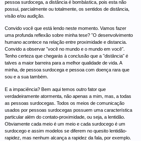
pessoa surdocega, a distância é bombástica, pois esta não
possui, parcialmente ou totalmente, os sentidos de distância,
visão e/ou audição.
Convido você que está lendo neste momento. Vamos fazer
uma profunda reflexão sobre minha tese? "O desenvolvimento
humano acontece na relação entre proximidade e distancia.
Convido a observar "você no mundo e o mundo em você".
Tenho certeza que chegarás à conclusão que a "distância" é
talves a maior barreira para a melhor qualidade de vida. A
minha, de pessoa surdocega e pessoa com doença rara que
sou e a sua também.
E a impaciência? Bem aqui temos outro fator que
verdadeiramente atormenta, não apenas a mim, mas, a todas
as pessoas surdocegas. Todos os meios de comunicação
usados por pessoas surdocegas possuem uma característica
particular além do contato-proximidade, ou seja, a lentidão.
Obviamente cada meio é um meio e cada surdocego é um
surdocego e assim modelos se diferem no quesito lentidão-
rapidez, mas nenhum alcança a rapidez da fala, por exemplo.