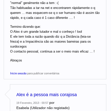
"normal" geralmente não a tem :-(
Tão habituadas a tar na net e encontrarem rápidamente o q
querem ... mas esquecem-se q o ser humano não é assim tão
rápido, e q cada caso é 1 caso diferente .... !
Termino dizendo que:
O Alex é um grande lutador e mal o conheço ! lool
E ele tem toda a razão quando diz q a Distância (leia-se
frieza) e a Impaciência são as maiores barreiras para os
surdocegos
O contacto pessoal, continua a ser o meio mais eficaz ... !
Abraços
Inicie sessão
para publicar comentários
Alex é a pessoa mais corajosa
por
19 Fevereiro, 2013 - 00:57
Esabela (Utilizador não registado)