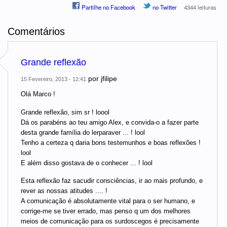
Partilhe no Facebook
no Twitter
4344 leituras
Comentários
Grande reflexão
por
jfilipe
15 Fevereiro, 2013 - 12:41
Olá Marco !
Grande reflexão, sim sr ! loool
Dá os parabéns ao teu amigo Alex, e convida-o a fazer parte
desta grande família do lerparaver ... ! lool
Tenho a certeza q daria bons testemunhos e boas reflexões !
lool
E além disso gostava de o conhecer ... ! lool
Esta reflexão faz sacudir consciências, ir ao mais profundo, e
rever as nossas atitudes .... !
A comunicação é absolutamente vital para o ser humano, e
corrige-me se tiver errado, mas penso q um dos melhores
meios de comunicação para os surdoscegos é precisamente