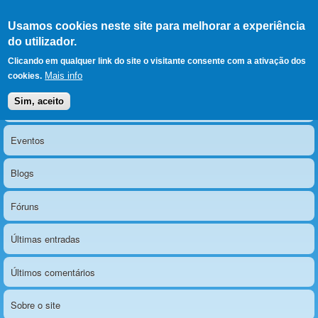
Ir para as secções
(Alt+1)
Ir para o conteúdo
Iniciar sessão
Usamos cookies neste site para melhorar a experiência
LERPARAVER
, ir para a
do utilizador.
página principal
O portal da visão diferente
Clicando em qualquer link do site o visitante consente com a ativação dos
Mais info
cookies.
Sim, aceito
Notícias
Menu principal
Eventos
Blogs
Fóruns
Últimas entradas
Últimos comentários
Sobre o site