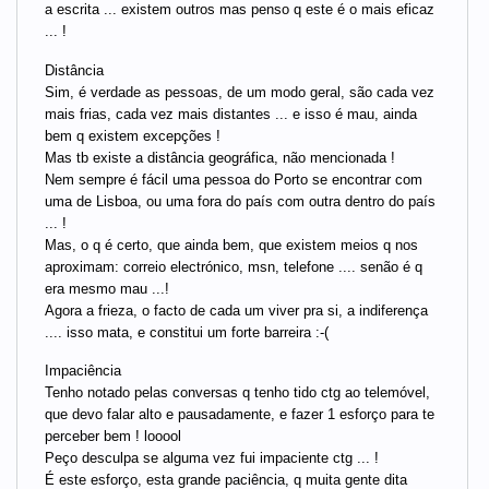
a escrita ... existem outros mas penso q este é o mais eficaz
... !
Distância
Sim, é verdade as pessoas, de um modo geral, são cada vez
mais frias, cada vez mais distantes ... e isso é mau, ainda
bem q existem excepções !
Mas tb existe a distância geográfica, não mencionada !
Nem sempre é fácil uma pessoa do Porto se encontrar com
uma de Lisboa, ou uma fora do país com outra dentro do país
... !
Mas, o q é certo, que ainda bem, que existem meios q nos
aproximam: correio electrónico, msn, telefone .... senão é q
era mesmo mau ...!
Agora a frieza, o facto de cada um viver pra si, a indiferença
.... isso mata, e constitui um forte barreira :-(
Impaciência
Tenho notado pelas conversas q tenho tido ctg ao telemóvel,
que devo falar alto e pausadamente, e fazer 1 esforço para te
perceber bem ! looool
Peço desculpa se alguma vez fui impaciente ctg ... !
É este esforço, esta grande paciência, q muita gente dita