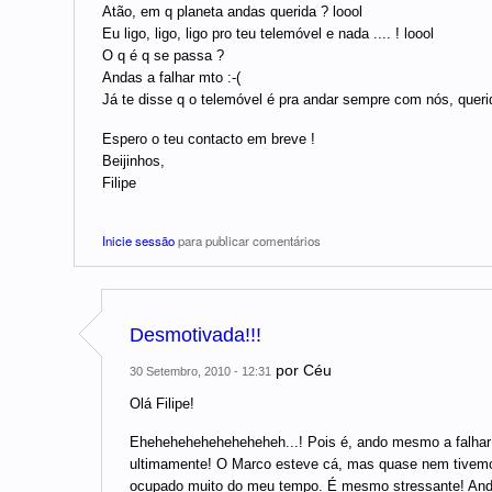
Atão, em q planeta andas querida ? loool
Eu ligo, ligo, ligo pro teu telemóvel e nada .... ! loool
O q é q se passa ?
Andas a falhar mto :-(
Já te disse q o telemóvel é pra andar sempre com nós, queri
Espero o teu contacto em breve !
Beijinhos,
Filipe
Inicie sessão
para publicar comentários
Desmotivada!!!
por
Céu
30 Setembro, 2010 - 12:31
Olá Filipe!
Eheheheheheheheheheh...! Pois é, ando mesmo a falhar
ultimamente! O Marco esteve cá, mas quase nem tivemo
ocupado muito do meu tempo. É mesmo stressante! Ando 