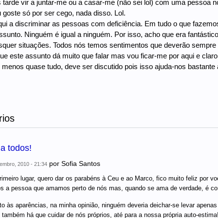
s tarde vir a juntar-me ou a casar-me (não sei lol) com uma pessoa
 goste só por ser cego, nada disso. Lol.
ui a discriminar as pessoas com deficiência. Em tudo o que fazemos
ssunto. Ninguém é igual a ninguém. Por isso, acho que era fantásti
squer situações. Todos nós temos sentimentos que deverão sempre 
e este assunto dá muito que falar mas vou ficar-me por aqui e clar
o menos quase tudo, deve ser discutido pois isso ajuda-nos bastante a 
ios
a todos!
por
Sofia Santos
embro, 2010 - 21:34
imeiro lugar, quero dar os parabéns à Ceu e ao Marco, fico muito feliz por 
s a pessoa que amamos perto de nós mas, quando se ama de verdade, é como 
o às aparências, na minha opinião, ninguém deveria deichar-se levar apenas 
, também há que cuidar de nós próprios, até para a nossa própria auto-estima