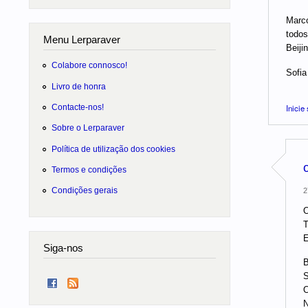
Marco
todos
Menu Lerparaver
Beiji
Colabore connosco!
Sofia
Livro de honra
Contacte-nos!
Inicie
Sobre o Lerparaver
Política de utilização dos cookies
Termos e condições
Condições gerais
2
O
T
E
Siga-nos
B
S
O
N