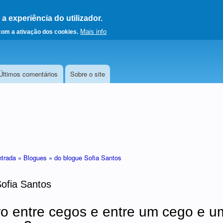
 experiência do utilizador.
a a página principal
Mais info
 com a ativação dos cookies.
Últimos comentários
Sobre o site
ntrada »
Blogues »
do blogue Sofia Santos
Sofia Santos
 entre cegos e entre um cego e um