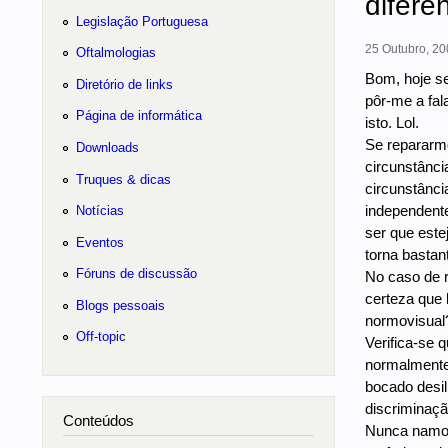
difere
Legislação Portuguesa
25 Outubro, 20
Oftalmologias
Bom, hoje se
Diretório de links
pôr-me a fal
Página de informática
isto. Lol.
Se repararmo
Downloads
circunstânci
Truques & dicas
circunstânc
independente
Notícias
ser que est
Eventos
torna bastan
Fóruns de discussão
No caso de r
certeza que 
Blogs pessoais
normovisual?
Off-topic
Verifica-se 
normalmente
bocado desil
discriminaç
Conteúdos
Nunca namor