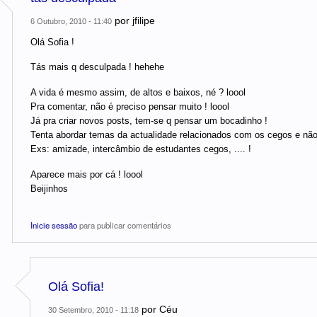
por
jfilipe
6 Outubro, 2010 - 11:40
Olá Sofia !
Tás mais q desculpada ! hehehe
A vida é mesmo assim, de altos e baixos, né ? loool
Pra comentar, não é preciso pensar muito ! loool
Já pra criar novos posts, tem-se q pensar um bocadinho !
Tenta abordar temas da actualidade relacionados com os cegos e não
Exs: amizade, intercâmbio de estudantes cegos, .... !
Aparece mais por cá ! loool
Beijinhos
Inicie sessão
para publicar comentários
Olá Sofia!
por
Céu
30 Setembro, 2010 - 11:18