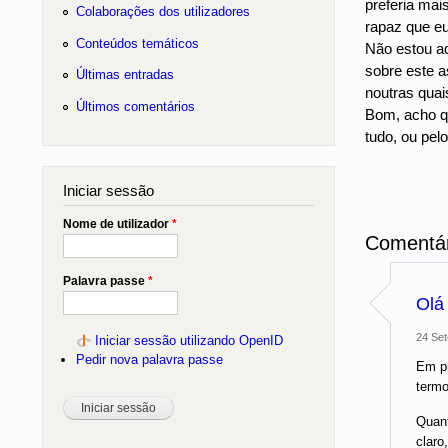
preferia mai
Colaborações dos utilizadores
rapaz que eu
Conteúdos temáticos
Não estou aq
sobre este a
Últimas entradas
noutras quai
Últimos comentários
Bom, acho qu
tudo, ou pel
Iniciar sessão
Nome de utilizador
*
Comentár
Palavra passe
*
Olá 
24 Set
Iniciar sessão utilizando OpenID
Pedir nova palavra passe
Em pr
termo
Quant
claro