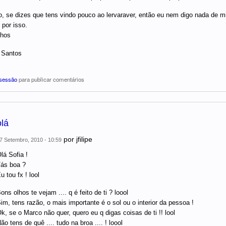
, se dizes que tens vindo pouco ao lervaraver, então eu nem digo nada de
 por isso.
nhos
 Santos
 sessão
para publicar comentários
olá
por
jfilipe
7 Setembro, 2010 - 10:59
lá Sofia !
ás boa ?
u tou fx ! lool
ons olhos te vejam .... q é feito de ti ? loool
im, tens razão, o mais importante é o sol ou o interior da pessoa !
k, se o Marco não quer, quero eu q digas coisas de ti !! lool
ão tens de quê .... tudo na broa .... ! loool