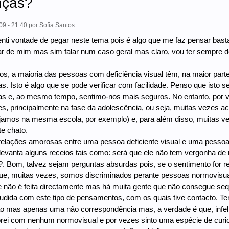
nças?
09 - 21:40
por
Sofia Santos
nti vontade de pegar neste tema pois é algo que me faz pensar bast
ar de mim mas sim falar num caso geral mas claro, vou ter sempre de
s, a maioria das pessoas com deficiência visual têm, na maior pa
as. Isto é algo que se pode verificar com facilidade. Penso que isto
ias e, ao mesmo tempo, sentimo-nos mais seguros. No entanto, por
s, principalmente na fase da adolescência, ou seja, muitas vezes a
ejamos na mesma escola, por exemplo) e, para além disso, muitas 
te chato.
elações amorosas entre uma pessoa deficiente visual e uma pessoa
levanta alguns receios tais como: será que ele não tem vergonha de
. Bom, talvez sejam perguntas absurdas pois, se o sentimento for r
que, muitas vezes, somos discriminados perante pessoas normovisuai
 não é feita directamente mas há muita gente que não consegue seq
udida com este tipo de pensamentos, com os quais tive contacto. Te
ão mas apenas uma não correspondência mas, a verdade é que, infe
ei com nenhum normovisual e por vezes sinto uma espécie de curio