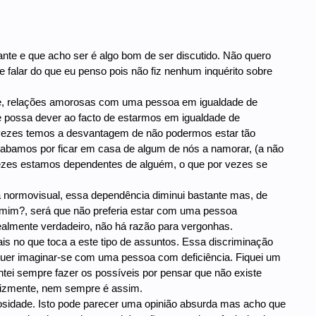
ante e que acho ser é algo bom de ser discutido. Não quero
 falar do que eu penso pois não fiz nenhum inquérito sobre
rte, relações amorosas com uma pessoa em igualdade de
 se possa dever ao facto de estarmos em igualdade de
 vezes temos a desvantagem de não podermos estar tão
cabamos por ficar em casa de algum de nós a namorar, (a não
vezes estamos dependentes de alguém, o que por vezes se
 normovisual, essa dependência diminui bastante mas, de
 mim?, será que não preferia estar com uma pessoa
ealmente verdadeiro, não há razão para vergonhas.
s no que toca a este tipo de assuntos. Essa discriminação
uer imaginar-se com uma pessoa com deficiência. Fiquei um
ntei sempre fazer os possíveis por pensar que não existe
lizmente, nem sempre é assim.
sidade. Isto pode parecer uma opinião absurda mas acho que