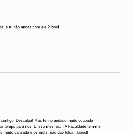
da, e tu não andas com ele ? loool
 contigo! Desculpa! Mas tenho andado muito ocupada
s tempo para nós! É isso mesmo...! A Faculdade tem-me
muito cansada e os profs. não dão folga...looool!