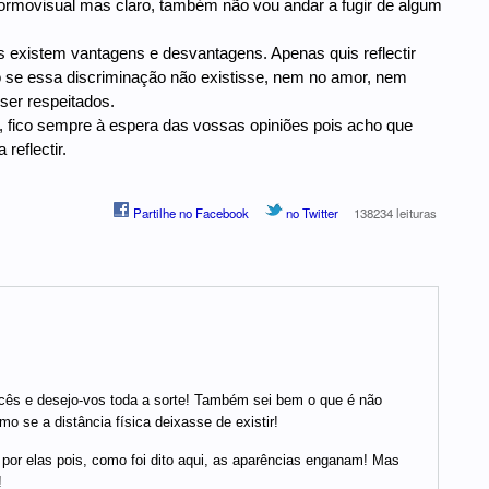
 normovisual mas claro, também não vou andar a fugir de algum
 existem vantagens e desvantagens. Apenas quis reflectir
co se essa discriminação não existisse, nem no amor, nem
ser respeitados.
o, fico sempre à espera das vossas opiniões pois acho que
reflectir.
Partilhe no Facebook
no Twitter
138234 leituras
vocês e desejo-vos toda a sorte! Também sei bem o que é não
se a distância física deixasse de existir!
por elas pois, como foi dito aqui, as aparências enganam! Mas
!