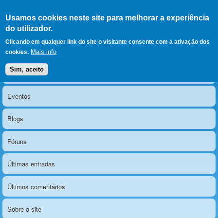
Ir para as secções
(Alt+1)
Ir para o conteúdo
Iniciar sessão
Usamos cookies neste site para melhorar a experiência
LERPARAVER
, ir para a
do utilizador.
página principal
O portal da visão diferente
Clicando em qualquer link do site o visitante consente com a ativação dos
Mais info
cookies.
Sim, aceito
Notícias
Menu principal
Eventos
Blogs
Fóruns
Últimas entradas
Últimos comentários
Sobre o site