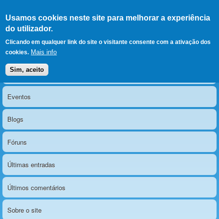
Ir para as secções
(Alt+1)
Ir para o conteúdo
Iniciar sessão
Usamos cookies neste site para melhorar a experiência
LERPARAVER
, ir para a
do utilizador.
página principal
O portal da visão diferente
Clicando em qualquer link do site o visitante consente com a ativação dos
Mais info
cookies.
Sim, aceito
Notícias
Menu principal
Eventos
Blogs
Fóruns
Últimas entradas
Últimos comentários
Sobre o site