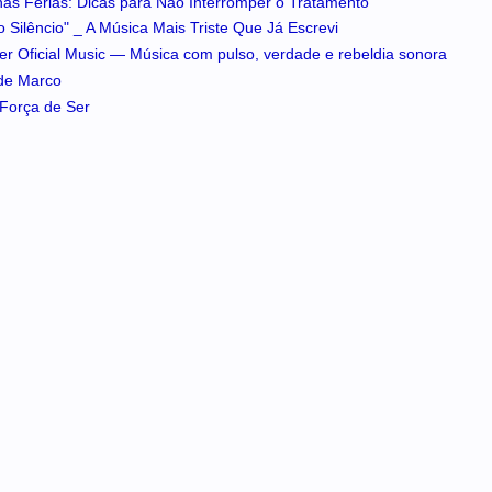
 nas Férias: Dicas para Não Interromper o Tratamento
 Silêncio" _ A Música Mais Triste Que Já Escrevi
iker Oficial Music — Música com pulso, verdade e rebeldia sonora
 de Marco
A Força de Ser