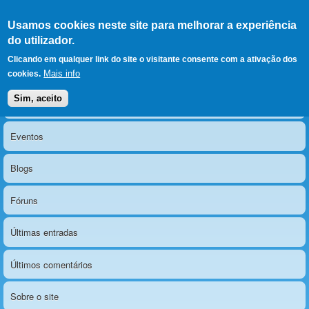
Ir para as secções
(Alt+1)
Ir para o conteúdo
Iniciar sessão
Usamos cookies neste site para melhorar a experiência
LERPARAVER
, ir para a
do utilizador.
página principal
O portal da visão diferente
Clicando em qualquer link do site o visitante consente com a ativação dos
Mais info
cookies.
Sim, aceito
Notícias
Menu principal
Eventos
Blogs
Fóruns
Últimas entradas
Últimos comentários
Sobre o site