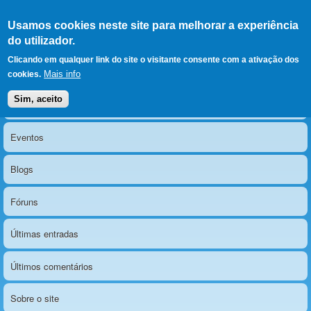
Ir para as secções
(Alt+1)
Ir para o conteúdo
Iniciar sessão
Usamos cookies neste site para melhorar a experiência
LERPARAVER
, ir para a
do utilizador.
página principal
O portal da visão diferente
Clicando em qualquer link do site o visitante consente com a ativação dos
Mais info
cookies.
Sim, aceito
Notícias
Menu principal
Eventos
Blogs
Fóruns
Últimas entradas
Últimos comentários
Sobre o site