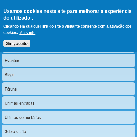
Ir para as secções
(Alt+1)
Ir para o conteúdo
Iniciar sessão
Usamos cookies neste site para melhorar a experiência
LERPARAVER
, ir para a
do utilizador.
página principal
O portal da visão diferente
Clicando em qualquer link do site o visitante consente com a ativação dos
Mais info
cookies.
Sim, aceito
Notícias
Menu principal
Eventos
Blogs
Fóruns
Últimas entradas
Últimos comentários
Sobre o site