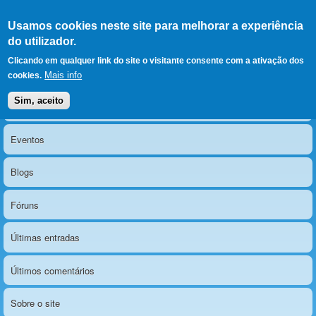
Ir para as secções
(Alt+1)
Ir para o conteúdo
Iniciar sessão
Usamos cookies neste site para melhorar a experiência
LERPARAVER
, ir para a
do utilizador.
página principal
O portal da visão diferente
Clicando em qualquer link do site o visitante consente com a ativação dos
Mais info
cookies.
Sim, aceito
Notícias
Menu principal
Eventos
Blogs
Fóruns
Últimas entradas
Últimos comentários
Sobre o site