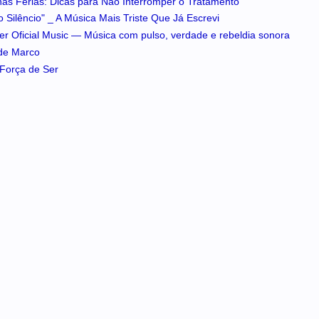
 nas Férias: Dicas para Não Interromper o Tratamento
 Silêncio" _ A Música Mais Triste Que Já Escrevi
iker Oficial Music — Música com pulso, verdade e rebeldia sonora
 de Marco
A Força de Ser