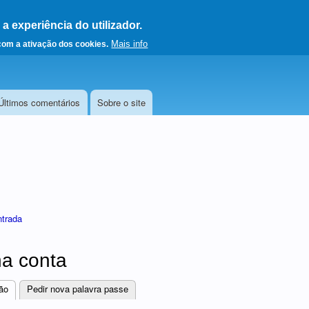
 experiência do utilizador.
a a página principal
Mais info
 com a ativação dos cookies.
Últimos comentários
Sobre o site
ntrada
a conta
ão
(separador ativo)
Pedir nova palavra passe
res