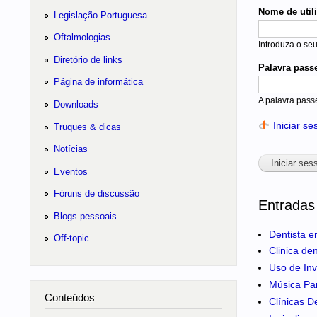
Nome de util
Legislação Portuguesa
Oftalmologias
Introduza o se
Diretório de links
Palavra pass
Página de informática
A palavra pass
Downloads
Iniciar s
Truques & dicas
Notícias
Eventos
Fóruns de discussão
Entradas
Blogs pessoais
Dentista e
Off-topic
Clinica de
Uso de Inv
Música Pa
Conteúdos
Clínicas D