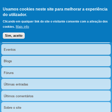
Ir para as secções
(Alt+1)
Ir para o conteúdo
Iniciar sessão
Usamos cookies neste site para melhorar a experiência
LERPARAVER
, ir para a
do utilizador.
página principal
O portal da visão diferente
Clicando em qualquer link do site o visitante consente com a ativação dos
Mais info
cookies.
Sim, aceito
Notícias
Menu principal
Eventos
Blogs
Fóruns
Últimas entradas
Últimos comentários
Sobre o site