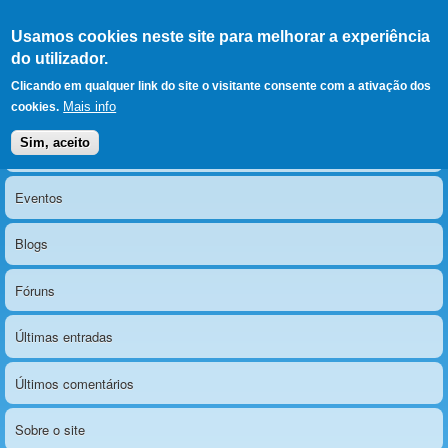
Ir para as secções
(Alt+1)
Ir para o conteúdo
Iniciar sessão
Usamos cookies neste site para melhorar a experiência
LERPARAVER
, ir para a
do utilizador.
página principal
O portal da visão diferente
Clicando em qualquer link do site o visitante consente com a ativação dos
Mais info
cookies.
Sim, aceito
Notícias
Menu principal
Eventos
Blogs
Fóruns
Últimas entradas
Últimos comentários
Sobre o site