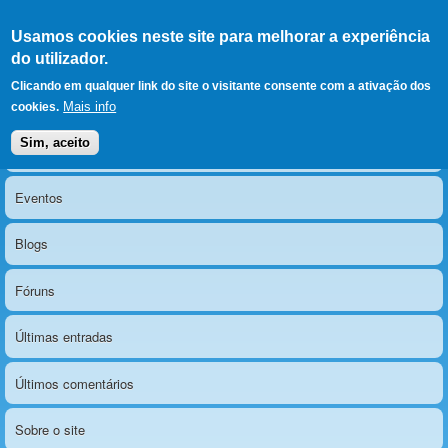
Ir para as secções
(Alt+1)
Ir para o conteúdo
Iniciar sessão
Usamos cookies neste site para melhorar a experiência
LERPARAVER
, ir para a
do utilizador.
página principal
O portal da visão diferente
Clicando em qualquer link do site o visitante consente com a ativação dos
Mais info
cookies.
Sim, aceito
Notícias
Menu principal
Eventos
Blogs
Fóruns
Últimas entradas
Últimos comentários
Sobre o site