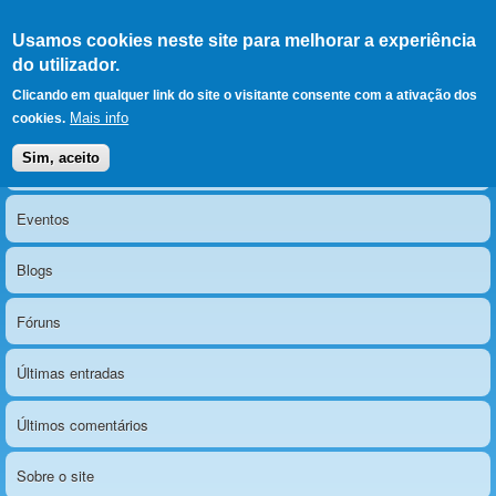
Ir para as secções
(Alt+1)
Ir para o conteúdo
Iniciar sessão
Usamos cookies neste site para melhorar a experiência
LERPARAVER
, ir para a
do utilizador.
página principal
O portal da visão diferente
Clicando em qualquer link do site o visitante consente com a ativação dos
Mais info
cookies.
Sim, aceito
Notícias
Menu principal
Eventos
Blogs
Fóruns
Últimas entradas
Últimos comentários
Sobre o site