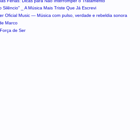
 nas Férias: Dicas para Não Interromper o Tratamento
 Silêncio" _ A Música Mais Triste Que Já Escrevi
iker Oficial Music — Música com pulso, verdade e rebeldia sonora
 de Marco
A Força de Ser