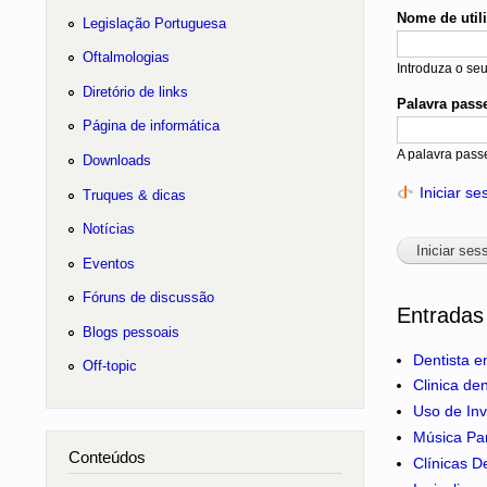
Nome de util
Legislação Portuguesa
Oftalmologias
Introduza o se
Diretório de links
Palavra pass
Página de informática
A palavra pass
Downloads
Iniciar s
Truques & dicas
Notícias
Eventos
Fóruns de discussão
Entradas
Blogs pessoais
Dentista e
Off-topic
Clinica de
Uso de Inv
Música Pa
Conteúdos
Clínicas D