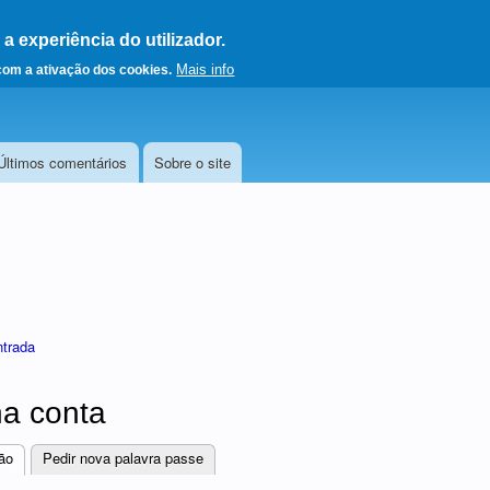
 experiência do utilizador.
a a página principal
Mais info
 com a ativação dos cookies.
Últimos comentários
Sobre o site
ntrada
a conta
ão
(separador ativo)
Pedir nova palavra passe
res