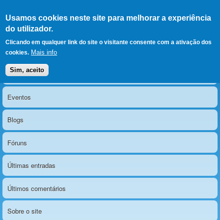
Ir para as secções
(Alt+1)
Ir para o conteúdo
Iniciar sessão
Usamos cookies neste site para melhorar a experiência
LERPARAVER
, ir para a
do utilizador.
página principal
O portal da visão diferente
Clicando em qualquer link do site o visitante consente com a ativação dos
Mais info
cookies.
Sim, aceito
Notícias
Menu principal
Eventos
Blogs
Fóruns
Últimas entradas
Últimos comentários
Sobre o site