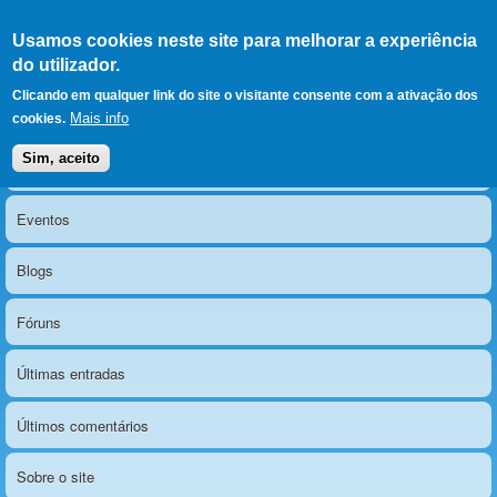
Ir para as secções
(Alt+1)
Ir para o conteúdo
Iniciar sessão
Usamos cookies neste site para melhorar a experiência
LERPARAVER
, ir para a
do utilizador.
página principal
O portal da visão diferente
Clicando em qualquer link do site o visitante consente com a ativação dos
Mais info
cookies.
Sim, aceito
Notícias
Menu principal
Eventos
Blogs
Fóruns
Últimas entradas
Últimos comentários
Sobre o site