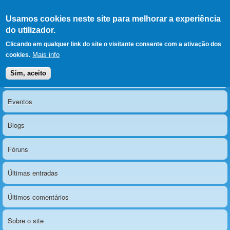
Ir para as secções
(Alt+1)
Ir para o conteúdo
Iniciar sessão
Usamos cookies neste site para melhorar a experiência
LERPARAVER
, ir para a
do utilizador.
página principal
O portal da visão diferente
Clicando em qualquer link do site o visitante consente com a ativação dos
Mais info
cookies.
Sim, aceito
Notícias
Menu principal
Eventos
Blogs
Fóruns
Últimas entradas
Últimos comentários
Sobre o site