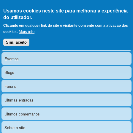
Ir para as secções
(Alt+1)
Ir para o conteúdo
Iniciar sessão
Usamos cookies neste site para melhorar a experiência
LERPARAVER
, ir para a
do utilizador.
página principal
O portal da visão diferente
Clicando em qualquer link do site o visitante consente com a ativação dos
Mais info
cookies.
Sim, aceito
Notícias
Menu principal
Eventos
Blogs
Fóruns
Últimas entradas
Últimos comentários
Sobre o site