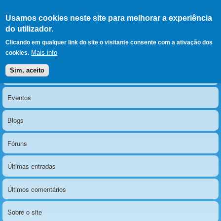
Ir para as secções
(Alt+1)
Ir para o conteúdo
Iniciar sessão
Usamos cookies neste site para melhorar a experiência
LERPARAVER
, ir para a
do utilizador.
página principal
O portal da visão diferente
Clicando em qualquer link do site o visitante consente com a ativação dos
Mais info
cookies.
Sim, aceito
Notícias
Menu principal
Eventos
Blogs
Fóruns
Últimas entradas
Últimos comentários
Sobre o site