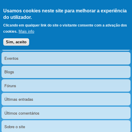
Ir para as secções
(Alt+1)
Ir para o conteúdo
Iniciar sessão
Usamos cookies neste site para melhorar a experiência
LERPARAVER
, ir para a
do utilizador.
página principal
O portal da visão diferente
Clicando em qualquer link do site o visitante consente com a ativação dos
Mais info
cookies.
Sim, aceito
Notícias
Menu principal
Eventos
Blogs
Fóruns
Últimas entradas
Últimos comentários
Sobre o site