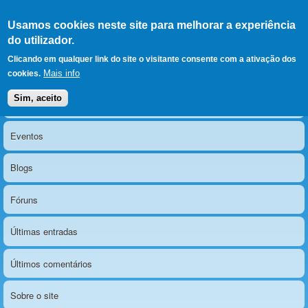
Ir para as secções
(Alt+1)
Ir para o conteúdo
Iniciar sessão
Usamos cookies neste site para melhorar a experiência
LERPARAVER
, ir para a
do utilizador.
página principal
O portal da visão diferente
Clicando em qualquer link do site o visitante consente com a ativação dos
Mais info
cookies.
Sim, aceito
Notícias
Menu principal
Eventos
Blogs
Fóruns
Últimas entradas
Últimos comentários
Sobre o site