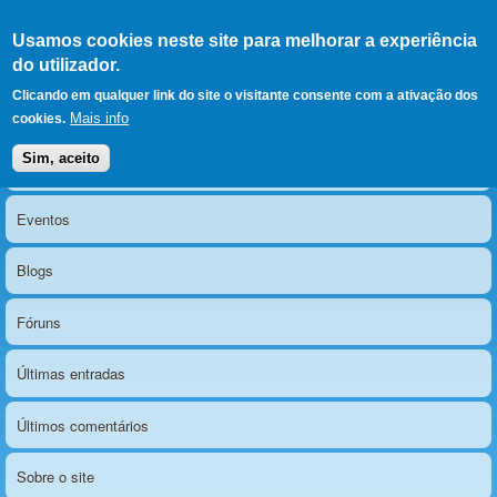
Ir para as secções
(Alt+1)
Ir para o conteúdo
Iniciar sessão
Usamos cookies neste site para melhorar a experiência
LERPARAVER
, ir para a
do utilizador.
página principal
O portal da visão diferente
Clicando em qualquer link do site o visitante consente com a ativação dos
Mais info
cookies.
Sim, aceito
Notícias
Menu principal
Eventos
Blogs
Fóruns
Últimas entradas
Últimos comentários
Sobre o site