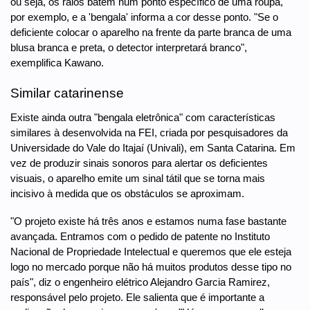
ou seja, os raios batem num ponto específico de uma roupa,
por exemplo, e a 'bengala' informa a cor desse ponto. "Se o
deficiente colocar o aparelho na frente da parte branca de uma
blusa branca e preta, o detector interpretará branco",
exemplifica Kawano.
Similar catarinense
Existe ainda outra "bengala eletrônica" com características
similares à desenvolvida na FEI, criada por pesquisadores da
Universidade do Vale do Itajaí (Univali), em Santa Catarina. Em
vez de produzir sinais sonoros para alertar os deficientes
visuais, o aparelho emite um sinal tátil que se torna mais
incisivo à medida que os obstáculos se aproximam.
"O projeto existe há três anos e estamos numa fase bastante
avançada. Entramos com o pedido de patente no Instituto
Nacional de Propriedade Intelectual e queremos que ele esteja
logo no mercado porque não há muitos produtos desse tipo no
país", diz o engenheiro elétrico Alejandro Garcia Ramirez,
responsável pelo projeto. Ele salienta que é importante a