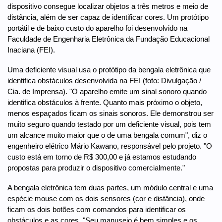
dispositivo consegue localizar objetos a três metros e meio de
distância, além de ser capaz de identificar cores. Um protótipo
portátil e de baixo custo do aparelho foi desenvolvido na
Faculdade de Engenharia Eletrônica da Fundação Educacional
Inaciana (FEI).
Uma deficiente visual usa o protótipo da bengala eletrônica que
identifica obstáculos desenvolvida na FEI (foto: Divulgação /
Cia. de Imprensa). "O aparelho emite um sinal sonoro quando
identifica obstáculos à frente. Quanto mais próximo o objeto,
menos espaçados ficam os sinais sonoros. Ele demonstrou ser
muito seguro quando testado por um deficiente visual, pois tem
um alcance muito maior que o de uma bengala comum", diz o
engenheiro elétrico Mário Kawano, responsável pelo projeto. "O
custo está em torno de R$ 300,00 e já estamos estudando
propostas para produzir o dispositivo comercialmente."
A bengala eletrônica tem duas partes, um módulo central e uma
espécie mouse com os dois sensores (cor e distância), onde
ficam os dois botões com comandos para identificar os
obstáculos e as cores. "Seu manuseio é bem simples e os