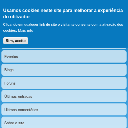
Ir para as secções
(Alt+1)
Ir para o conteúdo
Iniciar sessão
Usamos cookies neste site para melhorar a experiência
LERPARAVER
, ir para a
do utilizador.
página principal
O portal da visão diferente
Clicando em qualquer link do site o visitante consente com a ativação dos
Mais info
cookies.
Sim, aceito
Notícias
Menu principal
Eventos
Blogs
Fóruns
Últimas entradas
Últimos comentários
Sobre o site