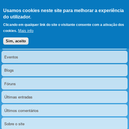
Ir para as secções
(Alt+1)
Ir para o conteúdo
Iniciar sessão
Usamos cookies neste site para melhorar a experiência
LERPARAVER
, ir para a
do utilizador.
página principal
O portal da visão diferente
Clicando em qualquer link do site o visitante consente com a ativação dos
Mais info
cookies.
Sim, aceito
Notícias
Menu principal
Eventos
Blogs
Fóruns
Últimas entradas
Últimos comentários
Sobre o site