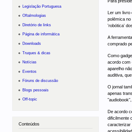
Para preside
Legislação Portuguesa
Ler um livro
Oftalmologias
polêmica no 
Diretório de links
'robótica' do
Página de informática
A ferramenta
Downloads
comprado pel
Truques & dicas
Como gadget 
acordo com o
Notícias
aparelho não
Eventos
auditiva, que
Fóruns de discussão
O jornal tam
Blogs pessoais
apenas trans
Off-topic
"audiobook",
De acordo co
dificilmente
Conteúdos
caracterizar
acessibilidad