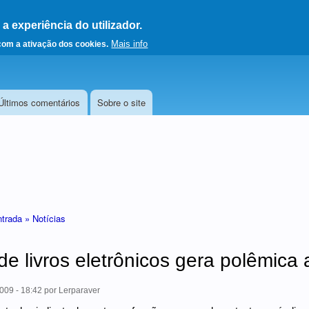
 experiência do utilizador.
a a página principal
Mais info
 com a ativação dos cookies.
Últimos comentários
Sobre o site
ntrada »
Notícias
 de livros eletrônicos gera polêmica 
009 - 18:42
por
Lerparaver