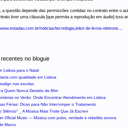
, a questão depende das permissões contidas no contrato entre o au
ontrato tiver uma cláusula [que permita a reprodução em áudio] isso a
/www.estadao.com.br/noticias/tecnologia,leitor-de-livros-eletronic...
 recentes no blogue
m Lisboa para o Natal
ntaria com qualidade em Lisboa
isalign nas escolas
ra Quem Nunca Desistiu de Mim
entárias no Verão: Onde Encontrar Atendimento em Lisboa
 nas Férias: Dicas para Não Interromper o Tratamento
 Silêncio" _ A Música Mais Triste Que Já Escrevi
iker Oficial Music — Música com pulso, verdade e rebeldia sonora
 de Marco