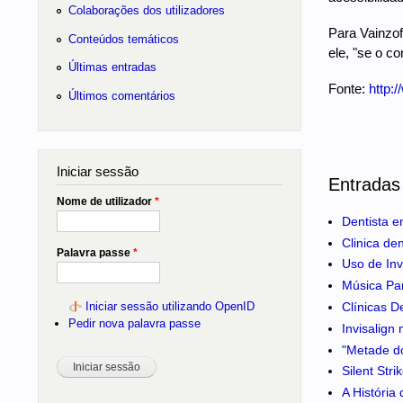
Colaborações dos utilizadores
Para Vainzof
Conteúdos temáticos
ele, "se o c
Últimas entradas
Fonte:
http:/
Últimos comentários
Iniciar sessão
Entradas
Nome de utilizador
*
Dentista e
Clinica de
Palavra passe
*
Uso de Inv
Música Pa
Iniciar sessão utilizando OpenID
Clínicas D
Pedir nova palavra passe
Invisalign
"Metade do
Silent Str
A História