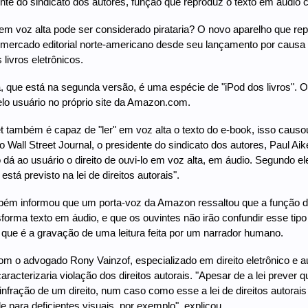
nte do sindicato dos autores, função que reproduz o texto em áudio c
 em voz alta pode ser considerado pirataria? O novo aparelho que rep
mercado editorial norte-americano desde seu lançamento por causa 
s livros eletrônicos.
, que está na segunda versão, é uma espécie de "iPod dos livros". O 
o usuário no próprio site da Amazon.com.
também é capaz de "ler" em voz alta o texto do e-book, isso causou 
 Wall Street Journal, o presidente do sindicato dos autores, Paul Aike
 dá ao usuário o direito de ouvi-lo em voz alta, em áudio. Segundo e
 está previsto na lei de direitos autorais".
bém informou que um porta-voz da Amazon ressaltou que a função do 
forma texto em áudio, e que os ouvintes não irão confundir esse ti
 que é a gravação de uma leitura feita por um narrador humano.
m o advogado Rony Vainzof, especializado em direito eletrônico e a
 caracterizaria violação dos direitos autorais. "Apesar de a lei preve
 infração de um direito, num caso como esse a lei de direitos autora
e para deficientes visuais, por exemplo", explicou.