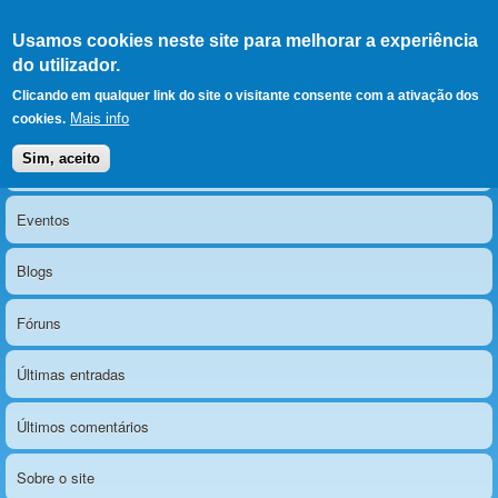
Ir para as secções
(Alt+1)
Ir para o conteúdo
Iniciar sessão
Usamos cookies neste site para melhorar a experiência
LERPARAVER
, ir para a
do utilizador.
página principal
O portal da visão diferente
Clicando em qualquer link do site o visitante consente com a ativação dos
Mais info
cookies.
Sim, aceito
Notícias
Menu principal
Eventos
Blogs
Fóruns
Últimas entradas
Últimos comentários
Sobre o site