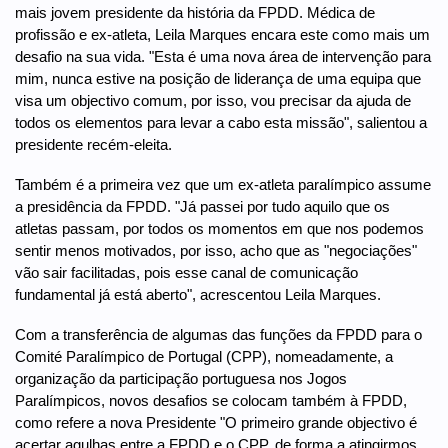
mais jovem presidente da história da FPDD. Médica de
profissão e ex-atleta, Leila Marques encara este como mais um
desafio na sua vida. "Esta é uma nova área de intervenção para
mim, nunca estive na posição de liderança de uma equipa que
visa um objectivo comum, por isso, vou precisar da ajuda de
todos os elementos para levar a cabo esta missão", salientou a
presidente recém-eleita.
Também é a primeira vez que um ex-atleta paralímpico assume
a presidência da FPDD. "Já passei por tudo aquilo que os
atletas passam, por todos os momentos em que nos podemos
sentir menos motivados, por isso, acho que as "negociações"
vão sair facilitadas, pois esse canal de comunicação
fundamental já está aberto", acrescentou Leila Marques.
Com a transferência de algumas das funções da FPDD para o
Comité Paralímpico de Portugal (CPP), nomeadamente, a
organização da participação portuguesa nos Jogos
Paralímpicos, novos desafios se colocam também à FPDD,
como refere a nova Presidente "O primeiro grande objectivo é
acertar agulhas entre a FPDD e o CPP, de forma a atingirmos