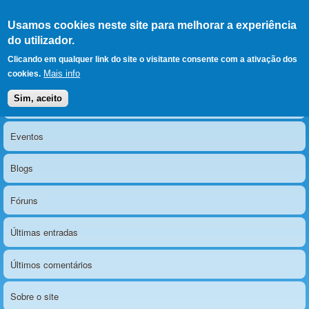
Ir para as secções
(Alt+1)
Ir para o conteúdo
Iniciar sessão
Usamos cookies neste site para melhorar a experiência
LERPARAVER
, ir para a
do utilizador.
página principal
O portal da visão diferente
Clicando em qualquer link do site o visitante consente com a ativação dos
Mais info
cookies.
Sim, aceito
Notícias
Menu principal
Eventos
Blogs
Fóruns
Últimas entradas
Últimos comentários
Sobre o site