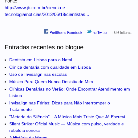
Fonte:
http://www.jb.com.br/ciencia-e-
tecnologia/noticias/2013/06/18/cientistas...
Partilhe no Facebook
no Twitter
1646 leituras
Entradas recentes no blogue
Dentista em Lisboa para o Natal
Clinica dentaria com qualidade em Lisboa
Uso de Invisalign nas escolas
Música Para Quem Nunca Desistiu de Mim
Clínicas Dentárias no Verão: Onde Encontrar Atendimento em
Lisboa
Invisalign nas Férias: Dicas para Não Interromper o
Tratamento
"Metade do Silêncio" _ A Música Mais Triste Que Já Escrevi
Silent Striker Oficial Music — Música com pulso, verdade e
rebeldia sonora
A História de Marco