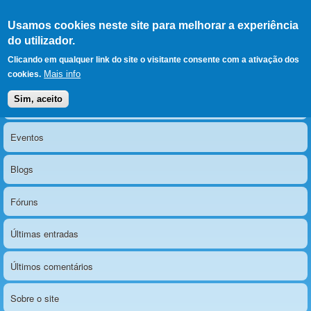
Ir para as secções
(Alt+1)
Ir para o conteúdo
Iniciar sessão
Usamos cookies neste site para melhorar a experiência
LERPARAVER
, ir para a
do utilizador.
página principal
O portal da visão diferente
Clicando em qualquer link do site o visitante consente com a ativação dos
Mais info
cookies.
Sim, aceito
Notícias
Menu principal
Eventos
Blogs
Fóruns
Últimas entradas
Últimos comentários
Sobre o site