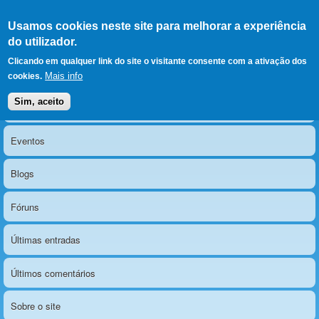
Ir para as secções
(Alt+1)
Ir para o conteúdo
Iniciar sessão
Usamos cookies neste site para melhorar a experiência
LERPARAVER
, ir para a
do utilizador.
página principal
O portal da visão diferente
Clicando em qualquer link do site o visitante consente com a ativação dos
Mais info
cookies.
Sim, aceito
Notícias
Menu principal
Eventos
Blogs
Fóruns
Últimas entradas
Últimos comentários
Sobre o site