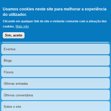
Ir para as secções
(Alt+1)
Ir para o conteúdo
Iniciar sessão
Usamos cookies neste site para melhorar a experiência
LERPARAVER
, ir para a
do utilizador.
página principal
O portal da visão diferente
Clicando em qualquer link do site o visitante consente com a ativação dos
Mais info
cookies.
Sim, aceito
Notícias
Menu principal
Eventos
Blogs
Fóruns
Últimas entradas
Últimos comentários
Sobre o site