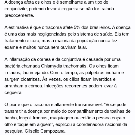
A doença afeta os olhos e é semelhante a um tipo de
conjuntivite, podendo levar à cegueira se não for tratada
precocemente.
A estimativa é que o tracoma afete 5% dos brasileiros. A doença
é uma das mais negligenciadas pelo sistema de saúde. Ela tem
tratamento e cura, mas a maioria da população nunca fez
exame e muitos nunca nem ouviram falar.
A inflamação da córnea e da conjuntiva é causada por uma
bactéria chamada Chlamydia trachomatis. Os olhos ficam
irritados, lacrimejando. Com o tempo, as pálpebras incham e
surgem cicatrizes. Às vezes, os cílios ficam invertidos e
arranham a córnea. Infecções recorrentes podem levar à
cegueira.
O pior é que o tracoma é altamente transmissível. "Você pode
transmitir a doença por meio do compartilhamento de toalhas de
banho, lençol, fronhas, maquiagem ou então a pessoa coça o
olho e toque em alguém", explicou a coordenadora nacional da
pesquisa, Gilselle Campozana.