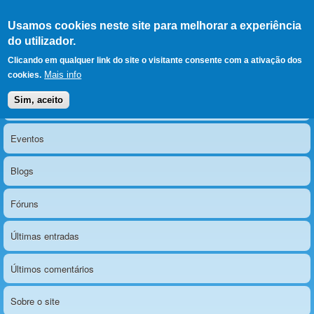
Ir para as secções
(Alt+1)
Ir para o conteúdo
Iniciar sessão
Usamos cookies neste site para melhorar a experiência
LERPARAVER
, ir para a
do utilizador.
página principal
O portal da visão diferente
Clicando em qualquer link do site o visitante consente com a ativação dos
Mais info
cookies.
Sim, aceito
Notícias
Menu principal
Eventos
Blogs
Fóruns
Últimas entradas
Últimos comentários
Sobre o site