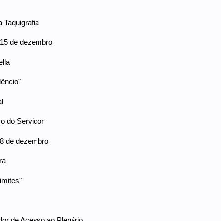
a Taquigrafia
a 15 de dezembro
ella
lêncio"
al
o do Servidor
a 8 de dezembro
ra
imites"
dor de Acesso ao Plenário