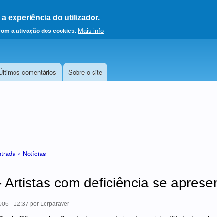
 experiência do utilizador.
a a página principal
Mais info
 com a ativação dos cookies.
Últimos comentários
Sobre o site
ntrada »
Notícias
 - Artistas com deficiência se apres
06 - 12:37
por
Lerparaver