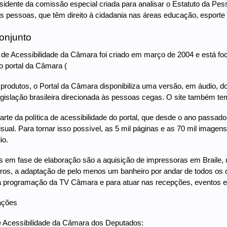
sidente da comissão especial criada para analisar o Estatuto da Pes
s pessoas, que têm direito à cidadania nas áreas educação, esporte e
onjunto
e Acessibilidade da Câmara foi criado em março de 2004 e está foc
 portal da Câmara (
 produtos, o Portal da Câmara disponibiliza uma versão, em áudio, d
egislação brasileira direcionada às pessoas cegas. O site também tem
arte da política de acessibilidade do portal, que desde o ano passa
visual. Para tornar isso possível, as 5 mil páginas e as 70 mil imagen
io.
s em fase de elaboração são a aquisição de impressoras em Braile,
oros, a adaptação de pelo menos um banheiro por andar de todos os qu
a programação da TV Câmara e para atuar nas recepções, eventos e 
ações
 Acessibilidade da Câmara dos Deputados: