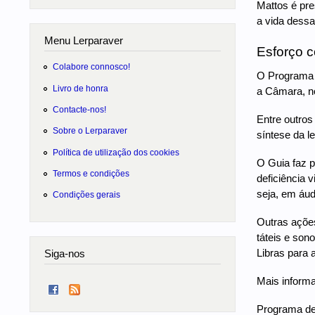
Mattos é pre
a vida dessa
Menu Lerparaver
Esforço c
Colabore connosco!
O Programa d
Livro de honra
a Câmara, no
Contacte-nos!
Entre outros
Sobre o Lerparaver
síntese da l
Política de utilização dos cookies
O Guia faz p
Termos e condições
deficiência 
seja, em áud
Condições gerais
Outras açõe
táteis e son
Libras para 
Siga-nos
Mais inform
Programa de