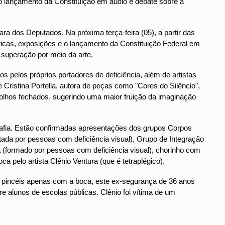
 lançamento da Constituição em áudio e debate sobre a
 dos Deputados. Na próxima terça-feira (05), a partir das
icas, exposições e o lançamento da Constituição Federal em
e superação por meio da arte.
s pelos próprios portadores de deficiência, além de artistas
Cristina Portella, autora de peças como "Cores do Silêncio",
e olhos fechados, sugerindo uma maior fruição da imaginação
rafia. Estão confirmadas apresentações dos grupos Corpos
da por pessoas com deficiência visual), Grupo de Integração
 (formado por pessoas com deficiência visual), chorinho com
 pelo artista Clênio Ventura (que é tetraplégico).
eus pincéis apenas com a boca, este ex-segurança de 36 anos
re alunos de escolas públicas. Clênio foi vítima de um