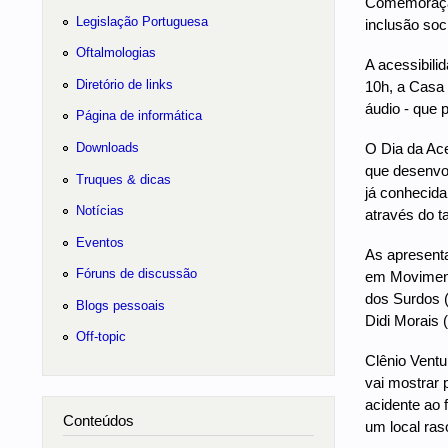
Comemoração 
Legislação Portuguesa
inclusão soc
Oftalmologias
A acessibili
Diretório de links
10h, a Casa 
áudio - que 
Página de informática
Downloads
O Dia da Ace
que desenvol
Truques & dicas
já conhecida
Notícias
através do ta
Eventos
As apresenta
Fóruns de discussão
em Movimento
dos Surdos (
Blogs pessoais
Didi Morais 
Off-topic
Clênio Ventu
vai mostrar 
acidente ao
Conteúdos
um local ras