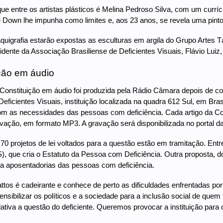
ue entre os artistas plásticos é Melina Pedroso Silva, com um currí
 Down lhe impunha como limites e, aos 23 anos, se revela uma pin
aquigrafia estarão expostas as esculturas em argila do Grupo Artes Tá
idente da Associação Brasiliense de Deficientes Visuais, Flávio Luiz
ção em áudio
Constituição em áudio foi produzida pela Rádio Câmara depois de co
eficientes Visuais, instituição localizada na quadra 612 Sul, em Bras
m as necessidades das pessoas com deficiência. Cada artigo da Cons
vação, em formato MP3. A gravação será disponibilizada no portal d
0 projetos de lei voltados para a questão estão em tramitação. Entre 
, que cria o Estatuto da Pessoa com Deficiência. Outra proposta, 
 a aposentadorias das pessoas com deficiência.
tos é cadeirante e conhece de perto as dificuldades enfrentadas po
sensibilizar os políticos e a sociedade para a inclusão social de qu
slativa a questão do deficiente. Queremos provocar a instituição para 