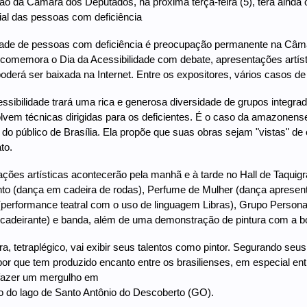
da Câmara dos Deputados, na próxima terça-feira (5), terá ainda o
ial das pessoas com deficiência
dade de pessoas com deficiência é preocupação permanente na Câmara
comemora o Dia da Acessibilidade com debate, apresentações artíst
poderá ser baixada na Internet. Entre os expositores, vários casos d
ssibilidade trará uma rica e generosa diversidade de grupos integrado
vem técnicas dirigidas para os deficientes. É o caso da amazonense 
 do público de Brasília. Ela propõe que suas obras sejam "vistas" d
to.
ções artísticas acontecerão pela manhã e à tarde no Hall de Taquig
 (dança em cadeira de rodas), Perfume de Mulher (dança apresenta
performance teatral com o uso de linguagem Libras), Grupo Persona
(cadeirante) e banda, além de uma demonstração de pintura com a boca
ra, tetraplégico, vai exibir seus talentos como pintor. Segurando s
por que tem produzido encanto entre os brasilienses, em especial ent
 fazer um mergulho em
o do lago de Santo Antônio do Descoberto (GO).