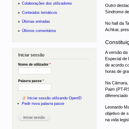
Colaborações dos utilizadores
Outro destaq
Síndrome de
Conteúdos temáticos
Últimas entradas
No hall da T
Achkar, pres
Últimos comentários
Constitui
A versão da 
Iniciar sessão
Especial de D
de acordo co
Nome de utilizador
*
horas de gra
Palavra passe
*
Na Câmara, 7
Paim (PT-RS)
diferenciado
Iniciar sessão utilizando OpenID
Pedir nova palavra passe
Leonardo Mat
objetivo de 
na vida legi