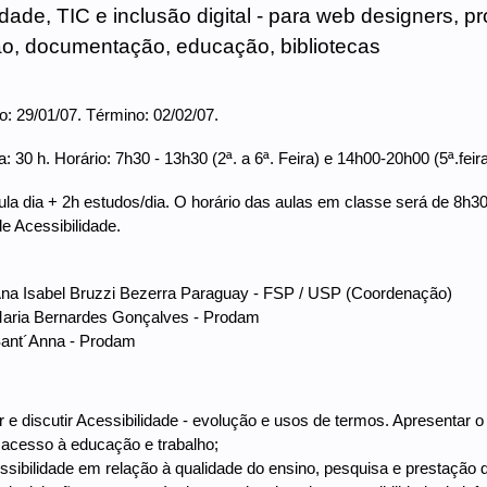
idade, TIC e inclusão digital - para web designers, pr
o, documentação, educação, bibliotecas
io: 29/01/07. Término: 02/02/07.
: 30 h. Horário: 7h30 - 13h30 (2ª. a 6ª. Feira) e 14h00-20h00 (5ª.feira
ula dia + 2h estudos/dia. O horário das aulas em classe será de 8h30-
de Acessibilidade.
Ana Isabel Bruzzi Bezerra Paraguay - FSP / USP (Coordenação)
Maria Bernardes Gonçalves - Prodam
Sant´Anna - Prodam
 e discutir Acessibilidade - evolução e usos de termos. Apresentar o 
acesso à educação e trabalho;
essibilidade em relação à qualidade do ensino, pesquisa e prestação 