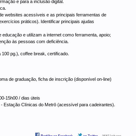
rmação e para a inclusão digital.
ica.
 de websites acessíveis e as principais ferramentas de
xercícios práticos). Identificar principais ajudas
e educação e utilizam a internet como ferramenta, apoio;
tenção às pessoas com deficiência.
100 pg.), coffee break, certificado.
e graduação, ficha de inscrição (disponível on-line)
0-15h00 / dias úteis
 - Estação Clínicas do Metrô (acessível para cadeirantes).
Partilhe no Facebook
no Twitter
2587 leituras