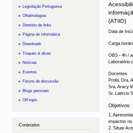
Acessibil
Legislação Portuguesa
informaçã
Oftalmologias
(ATIID)
Diretório de links
Data de Iníc
Página de informática
Carga horária
Downloads
Truques & dicas
OBS - 4h / a
Laboratório 
Notícias
Eventos
Docentes
Profa. Dra. 
Fóruns de discussão
Sra. Aracy 
Blogs pessoais
Sr. Laércio 
Off-topic
Objetivos:
1. Apresentar
impactos no 
Conteúdos
2. Situar Ac