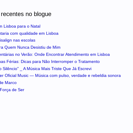
 recentes no blogue
m Lisboa para o Natal
ntaria com qualidade em Lisboa
isalign nas escolas
ra Quem Nunca Desistiu de Mim
entárias no Verão: Onde Encontrar Atendimento em Lisboa
 nas Férias: Dicas para Não Interromper o Tratamento
 Silêncio" _ A Música Mais Triste Que Já Escrevi
iker Oficial Music — Música com pulso, verdade e rebeldia sonora
 de Marco
A Força de Ser