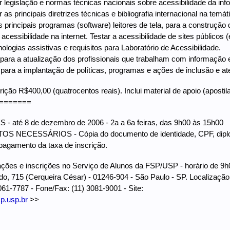
r legislação e normas técnicas nacionais sobre acessibilidade da info
 as principais diretrizes técnicas e bibliografia internacional na temát
os principais programas (software) leitores de tela, para a construção
acessibilidade na internet. Testar a acessibilidade de sites públicos (e
ologias assistivas e requisitos para Laboratório de Acessibilidade.
r para a atualização dos profissionais que trabalham com informação 
 para a implantação de políticas, programas e ações de inclusão e a
ição R$400,00 (quatrocentos reais). Inclui material de apoio (apostila 
=======
- até 8 de dezembro de 2006 - 2a a 6a feiras, das 9h00 às 15h00
NECESSÁRIOS - Cópia do documento de identidade, CPF, diploma d
pagamento da taxa de inscrição.
ções e inscrições no Serviço de Alunos da FSP/USP - horário de 9h0
ldo, 715 (Cerqueira César) - 01246-904 - São Paulo - SP. Localização
061-7787 - Fone/Fax: (11) 3081-9001 - Site:
sp.usp.br
>>