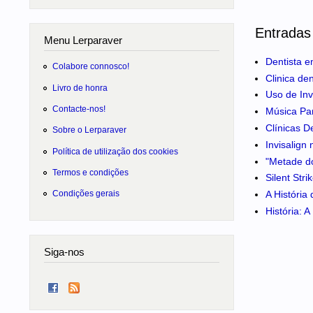
Entradas
Menu Lerparaver
Dentista e
Colabore connosco!
Clinica de
Livro de honra
Uso de Inv
Contacte-nos!
Música Pa
Clínicas D
Sobre o Lerparaver
Invisalign
Política de utilização dos cookies
"Metade do
Termos e condições
Silent Str
A História
Condições gerais
História: 
Siga-nos