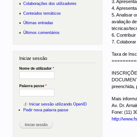
3. Apresenta
Colaborações dos utilizadores
4. Apresentar
Conteúdos temáticos
5. Analisar 
avaliação de 
Últimas entradas
técnicas/tecn
Últimos comentários
6. Contribui
7. Colaborar
Taxa de Inscr
Iniciar sessão
=========
Nome de utilizador
*
INSCRIÇÕES 
DOCUMENTOS 
Palavra passe
*
preenchida, 
Mais informa
Iniciar sessão utilizando OpenID
Av. Dr. Arna
Pedir nova palavra passe
Fone: (11) 3
http://www.f