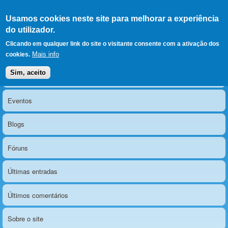
Ir para as secções
(Alt+1)
Ir para o conteúdo
Iniciar sessão
Usamos cookies neste site para melhorar a experiência
LERPARAVER
, ir para a
do utilizador.
página principal
O portal da visão diferente
Clicando em qualquer link do site o visitante consente com a ativação dos
Mais info
cookies.
Sim, aceito
Notícias
Menu principal
Eventos
Blogs
Fóruns
Últimas entradas
Últimos comentários
Sobre o site