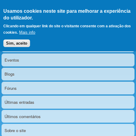
Ir para as secções
(Alt+1)
Ir para o conteúdo
Iniciar sessão
Usamos cookies neste site para melhorar a experiência
LERPARAVER
, ir para a
do utilizador.
página principal
O portal da visão diferente
Clicando em qualquer link do site o visitante consente com a ativação dos
Mais info
cookies.
Sim, aceito
Notícias
Menu principal
Eventos
Blogs
Fóruns
Últimas entradas
Últimos comentários
Sobre o site