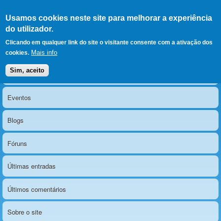
Ir para as secções
(Alt+1)
Ir para o conteúdo
Iniciar sessão
Usamos cookies neste site para melhorar a experiência
LERPARAVER
, ir para a
do utilizador.
página principal
O portal da visão diferente
Clicando em qualquer link do site o visitante consente com a ativação dos
Mais info
cookies.
Sim, aceito
Notícias
Menu principal
Eventos
Blogs
Fóruns
Últimas entradas
Últimos comentários
Sobre o site