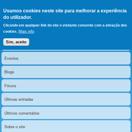
Ir para as secções
(Alt+1)
Ir para o conteúdo
Iniciar sessão
Usamos cookies neste site para melhorar a experiência
LERPARAVER
, ir para a
do utilizador.
página principal
O portal da visão diferente
Clicando em qualquer link do site o visitante consente com a ativação dos
Mais info
cookies.
Sim, aceito
Notícias
Menu principal
Eventos
Blogs
Fóruns
Últimas entradas
Últimos comentários
Sobre o site