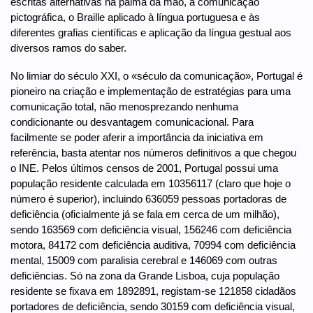
escritas alternativas na palma da mão, a comunicação
pictográfica, o Braille aplicado à língua portuguesa e às
diferentes grafias científicas e aplicação da língua gestual aos
diversos ramos do saber.
No limiar do século XXI, o «século da comunicação», Portugal é
pioneiro na criação e implementação de estratégias para uma
comunicação total, não menosprezando nenhuma
condicionante ou desvantagem comunicacional. Para
facilmente se poder aferir a importância da iniciativa em
referência, basta atentar nos números definitivos a que chegou
o INE. Pelos últimos censos de 2001, Portugal possui uma
população residente calculada em 10356117 (claro que hoje o
número é superior), incluindo 636059 pessoas portadoras de
deficiência (oficialmente já se fala em cerca de um milhão),
sendo 163569 com deficiência visual, 156246 com deficiência
motora, 84172 com deficiência auditiva, 70994 com deficiência
mental, 15009 com paralisia cerebral e 146069 com outras
deficiências. Só na zona da Grande Lisboa, cuja população
residente se fixava em 1892891, registam-se 121858 cidadãos
portadores de deficiência, sendo 30159 com deficiência visual,