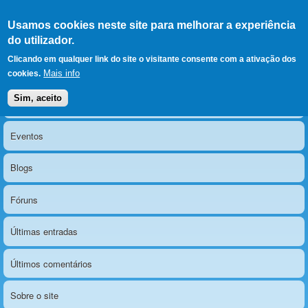
Ir para as secções
(Alt+1)
Ir para o conteúdo
Iniciar sessão
Usamos cookies neste site para melhorar a experiência
LERPARAVER
, ir para a
do utilizador.
página principal
O portal da visão diferente
Clicando em qualquer link do site o visitante consente com a ativação dos
Mais info
cookies.
Sim, aceito
Notícias
Menu principal
Eventos
Blogs
Fóruns
Últimas entradas
Últimos comentários
Sobre o site