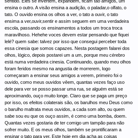
sentido. Eles se invertem, expandem, ficam tão amigos, um
ensina o outro. A visão ensina a audição, o paladar,o olfato, o
tato. O ouvido ensina os olhos a ver, o tato a ouvir, o tato
ensima a ver,ouvir,sentir e assim seguem em uma verdadeira
escola, passando os ensinamentos a todos um troca troca
maravilhoso. Hehehe voces devem estar pensando que fiquei
lelé? quem sabe: talvez por isso que consegui perceber toda
essa cinesia que somos capazes. Nesta postagem falarei dos
olhos, lógico, depois postarei um a um, porque meu cérebro
está numa verdadeira cinesia. Continuando, quando meu olhos
foram feridos mesmo na angustia de morrerem, logo
começaram a ensinar seus amigos a verem, primeiro foi o
ouvido, como meus ouvidos vêem, quantas vezes faço uso
dele para ver se posso passar uma rua, se alguém está se
aproximando, ouço muito longe. Claro que se paga um preço
por isso, os efeitos colaterais são, os barulhos meu Deus como
o barulho maltrata meus ouvidos, a cada som alto, ou quem
sabe sou eu que os ouço assim, é como uma bomba, doem.
Quantas vezes gostaria de ter comigo um tampão para não
sofrer muito. E os meus olhos, também se prontificaram a
ensinar o tato para ver. Este hoje em dia acha as coisas