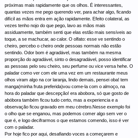
próximas mais rapidamente que os olhos. É interessantes,
quantas vezes me pego querendo ver, para achar algo, ficando
difícil as mãos entra em ação rapidamente. Efeito colateral, as
vezes tenho nojo do que pego, lavo as mãos mais
assiduamente, também senti que elas estão mais sensíveis ao
toque, a se machucar, ao calor. O olfato: esse ve sentindo o
cheiro, percebo o cheiro onde pessoas normais não estão
sentindo. Odor bom é agradável, mas também na mesma
proporção do agradável, sinto o desagradável, posso identificar
as pessoas pelo seu cheiro, seu perfume ou vice versa hehe. O
paladar como ver com ele uma vez em um restaurante meus
olhos viram algo na cor laranja, lindo demais, pensei oba! tem
manga(minha fruta preferida)vou come-la com o almoço, na
hora do paladar que descepção! era abobora, só que gosto de
abóbora também ficou tudo certo, mas a experiencia e a
observação ficou gravado em meu cérebro.Nesse exemplo foi
o olho que se enganou, mas podemos comer algo sem ver o
que é, e logo decifrarmos o que estamos comendo, isso é ver
com o paladar.
Por hoje fico por aqui, desafiando voces a começarem e