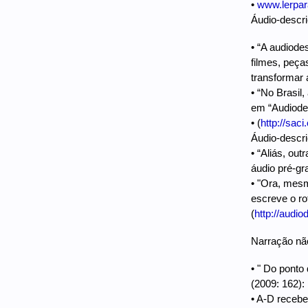
•
www.lerpar
Áudio-descri
• “A audiode
filmes, peça
transformar 
• “No Brasil
em “Audiodes
• (
http://sa
Áudio-descri
• “Aliás, ou
áudio pré-gr
• "Ora, mesm
escreve o ro
(
http://audi
Narração nã
• " Do ponto
(2009: 162):
• A-D recebe