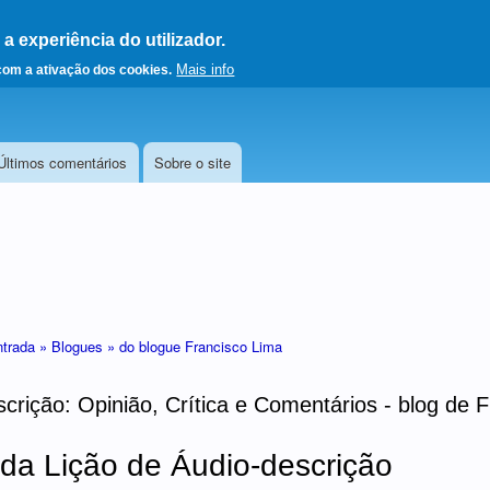
 experiência do utilizador.
a a página principal
Mais info
 com a ativação dos cookies.
Últimos comentários
Sobre o site
ntrada »
Blogues »
do blogue Francisco Lima
crição: Opinião, Crítica e Comentários - blog de 
a Lição de Áudio-descrição