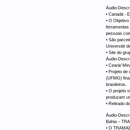
Áudio-Descri
• Canadá - 
• O Objetivo
ferramentas 
pessoas com 
• São parcei
Université de
• Site do gr
Áudio-Descri
• Ceará/ M
• Projeto d
(UFMG) fina
brasileiros.
• O projeto 
produzam uma
• Retirado do
Áudio-Descri
Bahia – TR
• O TRAMAD (