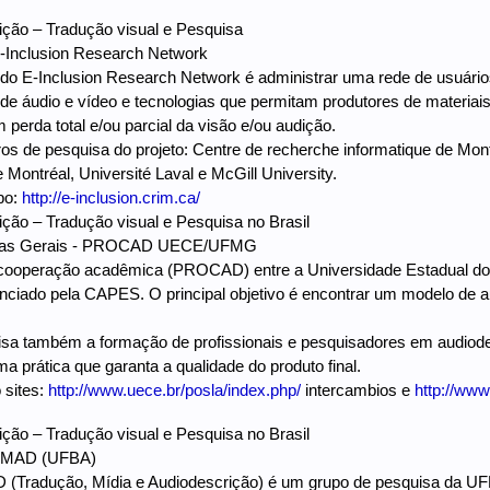
ção – Tradução visual e Pesquisa
E-Inclusion Research Network
 do E-Inclusion Research Network é administrar uma rede de usuário
de áudio e vídeo e tecnologias que permitam produtores de materiais
perda total e/ou parcial da visão e/ou audição.
ros de pesquisa do projeto: Centre de recherche informatique de Mon
 Montréal, Université Laval e McGill University.
upo:
http://e-inclusion.crim.ca/
ção – Tradução visual e Pesquisa no Brasil
inas Gerais - PROCAD UECE/UFMG
e cooperação acadêmica (PROCAD) entre a Universidade Estadual do
nciado pela CAPES. O principal objetivo é encontrar um modelo de 
visa também a formação de profissionais e pesquisadores em audiode
 prática que garanta a qualidade do produto final.
 sites:
http://www.uece.br/posla/index.php/
intercambios e
http://www
ção – Tradução visual e Pesquisa no Brasil
AMAD (UFBA)
Tradução, Mídia e Audiodescrição) é um grupo de pesquisa da UFBA,