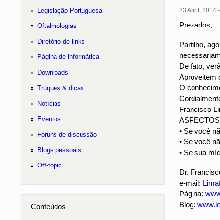
Legislação Portuguesa
23 Abril, 2014 
Prezados,
Oftalmologias
Diretório de links
Partilho, ag
necessariam
Página de informática
De fato, ver
Downloads
Aproveitem o
O conhecime
Truques & dicas
Cordialment
Notícias
Francisco L
Eventos
ASPECTOS
• Se você não
Fóruns de discussão
• Se você nã
Blogs pessoais
• Se sua míd
Off-topic
Dr. Francisc
e-mail:
Lima
Página:
www.
Blog:
www.le
Conteúdos