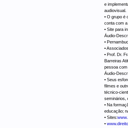
e implementa
audiovisual.
• O grupo é 
conta com a 
• Site para 
Áudio-Descri
• Pernambu
• Associados
• Prof. Dr. 
Barreiras At
pessoa com d
Áudio-Descri
• Seus esfor
filmes e out
técnico-cien
seminários, 
• Na formaçã
educação; na
• Sites:
www.r
•
www.direit