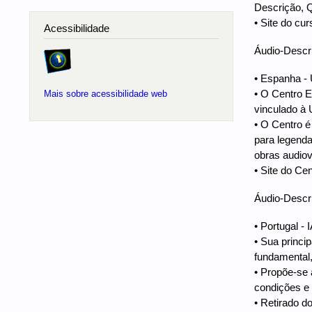
Descrição, Q
• Site do cu
Acessibilidade
Áudio-Descri
• Espanha - 
• O Centro E
Mais sobre acessibilidade web
vinculado à 
• O Centro é
para legenda
obras audiov
• Site do Ce
Áudio-Descri
• Portugal - 
• Sua princi
fundamental,
• Propõe-se 
condições e 
• Retirado do