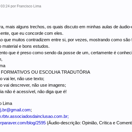
- 03:24
por
Francisco Lima
ora, mais alguns trechos, os quais discuto em minhas aulas de áudio-d
ente, que eu concorde com eles.
ão que muitos contradizem entre si, por vezes, mostrando como são f
 material e bons estudos.
nto que é preso como sendo da posse de um, certamente é conhe
e,
ima
 FORMATIVOS OU ESCOLHA TRADUTÓRIA
 vai ler, não use texto;
o vai descrever, não use imagens;
ia não é acessível, não diga que é!
o Lima
fj.br@gmail.com
;
rbtv.associadosdainclusao.com.br;
rparaver.com/blog/2595
(Áudio-descrição: Opinião, Crítica e Coment