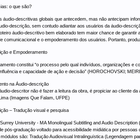
ias: o que são?
s áudio-descritivas globais que antecedem, mas não antecipam inf
udio-descrição, sem contudo adiantar aos usuários da áudio-descriçã
oteiro áudio-descritivo bem elaborado tem maior chance de garantir a
de comunicacional e o empoderamento dos usuários. Portanto, produzi
ição e Empoderamento
mento constitui “o processo pelo qual indivíduos, organizações e 
e, influência e capacidade de ação e decisão” (HOROCHOVSKI; MEIR
to na Áudio-descrição
áudio-descritor não é fazer a leitura da obra, é propiciar ao cliente da
 Lima (Imagens Que Falam, UFPE)
ção – Tradução visual e pesquisa
 - Surrey University - MA Monolingual Subtitling and Audio Descrip
e pós-graduação voltado para acessibilidade midiática por pessoas c
 módulos são: Tradução Audiovisual Intralinguística (Legendagem par