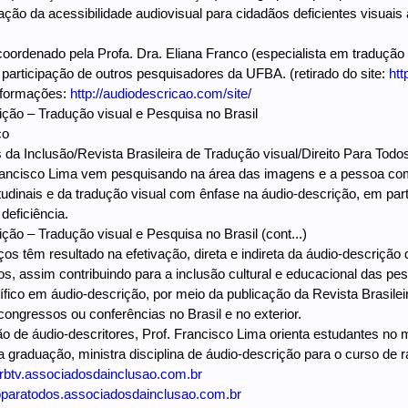
ção da acessibilidade audiovisual para cidadãos deficientes visuai
coordenado pela Profa. Dra. Eliana Franco (especialista em tradução
participação de outros pesquisadores da UFBA. (retirado do site:
htt
informações:
http://audiodescricao.com/site/
ção – Tradução visual e Pesquisa no Brasil
co
 da Inclusão/Revista Brasileira de Tradução visual/Direito Para 
Francisco Lima vem pesquisando na área das imagens e a pessoa com
itudinais e da tradução visual com ênfase na áudio-descrição, em p
eficiência.
ção – Tradução visual e Pesquisa no Brasil (cont...)
ços têm resultado na efetivação, direta e indireta da áudio-descriçã
ros, assim contribuindo para a inclusão cultural e educacional das 
tífico em áudio-descrição, por meio da publicação da Revista Brasile
congressos ou conferências no Brasil e no exterior.
o de áudio-descritores, Prof. Francisco Lima orienta estudantes no m
 graduação, ministra disciplina de áudio-descrição para o curso de rá
btv.associadosdainclusao.com.br
oparatodos.associadosdainclusao.com.br