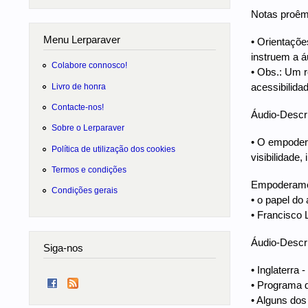
Notas proêm
Menu Lerparaver
• Orientaçõe
instruem a á
Colabore connosco!
• Obs.: Um r
acessibilida
Livro de honra
Contacte-nos!
Áudio-Descr
Sobre o Lerparaver
• O empodera
Política de utilização dos cookies
visibilidad
Termos e condições
Empoderamen
Condições gerais
• o papel do 
• Francisco
Áudio-Descri
Siga-nos
• Inglaterra
• Programa d
• Alguns dos