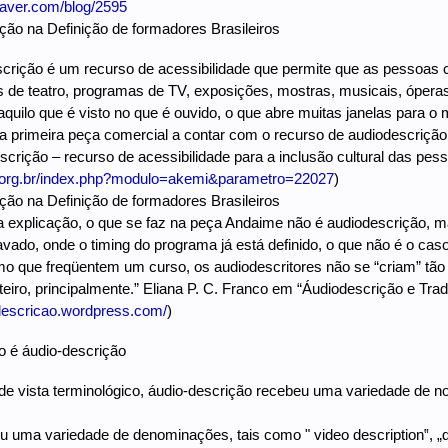
aver.com/blog/2595
ção na Definição de formadores Brasileiros
scrição é um recurso de acessibilidade que permite que as pessoas c
s de teatro, programas de TV, exposições, mostras, musicais, óperas 
aquilo que é visto no que é ouvido, o que abre muitas janelas para o 
, a primeira peça comercial a contar com o recurso de audiodescrição
crição – recurso de acessibilidade para a inclusão cultural das pess
ci.org.br/index.php?modulo=akemi&parametro=22027
)
ção na Definição de formadores Brasileiros
tra explicação, o que se faz na peça Andaime não é audiodescrição,
avado, onde o timing do programa já está definido, o que não é o ca
o que freqüentem um curso, os audiodescritores não se “criam” tão 
teiro, principalmente.” Eliana P. C. Franco em “Áudiodescrição e Trad
odescricao.wordpress.com/
)
o é áudio-descrição
 de vista terminológico, áudio-descrição recebeu uma variedade de
u uma variedade de denominações, tais como " video description‟, „de