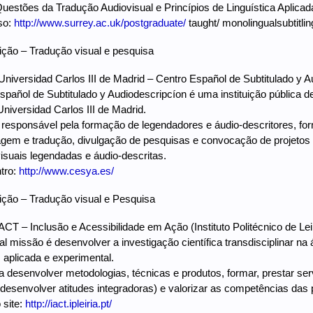
uestões da Tradução Audiovisual e Princípios de Linguística Aplicad
rso:
http://www.surrey.ac.uk/postgraduate/
taught/ monolingualsubtitlin
ção – Tradução visual e pesquisa
Universidad Carlos III de Madrid – Centro Español de Subtitulado y
spañol de Subtitulado y Audiodescripcíon é uma instituição pública d
Universidad Carlos III de Madrid.
 responsável pela formação de legendadores e áudio-descritores, f
gem e tradução, divulgação de pesquisas e convocação de projetos 
isuais legendadas e áudio-descritas.
ntro:
http://www.cesya.es/
ção – Tradução visual e Pesquisa
IACT – Inclusão e Acessibilidade em Ação (Instituto Politécnico de Lei
pal missão é desenvolver a investigação científica transdisciplinar
 aplicada e experimental.
a desenvolver metodologias, técnicas e produtos, formar, prestar ser
desenvolver atitudes integradoras) e valorizar as competências da
 site:
http://iact.ipleiria.pt/