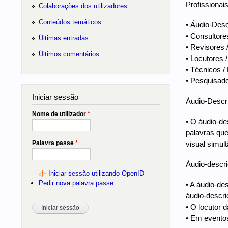
Profissionai
Colaborações dos utilizadores
Conteúdos temáticos
• Áudio-Desc
• Consultore
Últimas entradas
• Revisores 
Últimos comentários
• Locutores 
• Técnicos /
• Pesquisado
Iniciar sessão
Áudio-Descri
Nome de utilizador
*
• O áudio-de
palavras que
Palavra passe
*
visual simul
Áudio-descri
Iniciar sessão utilizando OpenID
Pedir nova palavra passe
• A áudio-des
áudio-descri
• O locutor 
• Em eventos