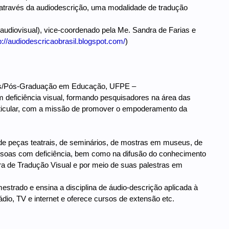
s através da audiodescrição, uma modalidade de tradução
 audiovisual), vice-coordenado pela Me. Sandra de Farias e
p://audiodescricaobrasil.blogspot.com/
)
Todos/Pós-Graduação em Educação, UFPE –
 deficiência visual, formando pesquisadores na área das
articular, com a missão de promover o empoderamento da
o de peças teatrais, de seminários, de mostras em museus, de
pessoas com deficiência, bem como na difusão do conhecimento
ira de Tradução Visual e por meio de suas palestras em
estrado e ensina a disciplina de áudio-descrição aplicada à
dio, TV e internet e oferece cursos de extensão etc.