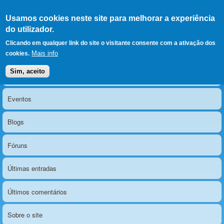
Ir para as secções
(Alt+1)
Ir para o conteúdo
Iniciar sessão
Usamos cookies neste site para melhorar a experiência
LERPARAVER
, ir para a
do utilizador.
página principal
O portal da visão diferente
Clicando em qualquer link do site o visitante consente com a ativação dos
Mais info
cookies.
Sim, aceito
Notícias
Menu principal
Eventos
Blogs
Fóruns
Últimas entradas
Últimos comentários
Sobre o site